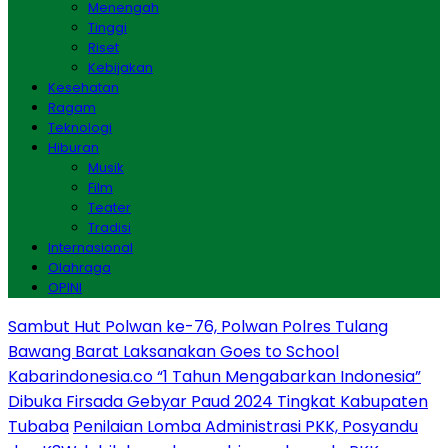
Menengah
Tinggi
Riset
Kebijakan
Kesehatan
Ragam
Teknologi
Hiburan
Musik
Film
Teater
Tradisi
Internasional
Olahraga
OPINI
Sambut Hut Polwan ke-76, Polwan Polres Tulang
Bawang Barat Laksanakan Goes to School
Kabarindonesia.co “1 Tahun Mengabarkan Indonesia”
Dibuka Firsada Gebyar Paud 2024 Tingkat Kabupaten
Tubaba
Penilaian Lomba Administrasi PKK, Posyandu