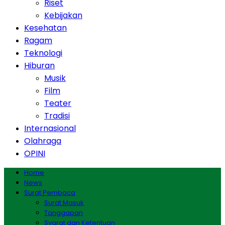
Riset
Kebijakan
Kesehatan
Ragam
Teknologi
Hiburan
Musik
Film
Teater
Tradisi
Internasional
Olahraga
OPINI
Home
News
Surat Pembaca
Surat Masuk
Tanggapan
Syarat dan Ketentuan