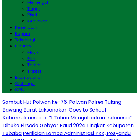
Menengah
Tinggi
Riset
Kebijakan
Kesehatan
Ragam
Teknologi
Hiburan
Musik
Film
Teater
Tradisi
Internasional
Olahraga
OPINI
Sambut Hut Polwan ke-76, Polwan Polres Tulang
Bawang Barat Laksanakan Goes to School
Kabarindonesia.co “1 Tahun Mengabarkan Indonesia”
Dibuka Firsada Gebyar Paud 2024 Tingkat Kabupaten
Tubaba
Penilaian Lomba Administrasi PKK, Posyandu