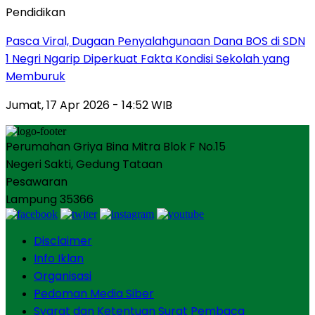
Pendidikan
Pasca Viral, Dugaan Penyalahgunaan Dana BOS di SDN
1 Negri Ngarip Diperkuat Fakta Kondisi Sekolah yang
Memburuk
Jumat, 17 Apr 2026 - 14:52 WIB
Perumahan Griya Bina Mitra Blok F No.15
Negeri Sakti, Gedung Tataan
Pesawaran
Lampung 35366
Disclaimer
Info Iklan
Organisasi
Pedoman Media Siber
Syarat dan Ketentuan Surat Pembaca