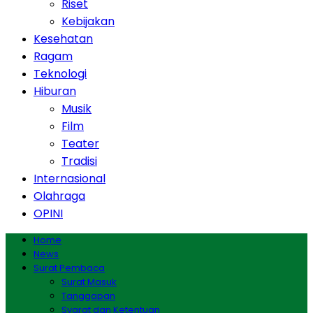
Riset
Kebijakan
Kesehatan
Ragam
Teknologi
Hiburan
Musik
Film
Teater
Tradisi
Internasional
Olahraga
OPINI
Home
News
Surat Pembaca
Surat Masuk
Tanggapan
Syarat dan Ketentuan