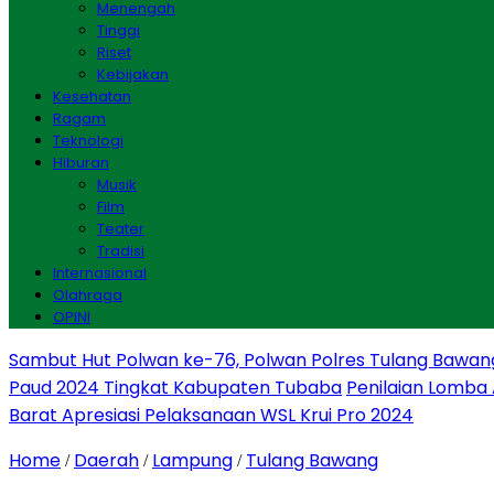
Menengah
Tinggi
Riset
Kebijakan
Kesehatan
Ragam
Teknologi
Hiburan
Musik
Film
Teater
Tradisi
Internasional
Olahraga
OPINI
Sambut Hut Polwan ke-76, Polwan Polres Tulang Bawan
Paud 2024 Tingkat Kabupaten Tubaba
Penilaian Lomba
Barat Apresiasi Pelaksanaan WSL Krui Pro 2024
Home
Daerah
Lampung
Tulang Bawang
/
/
/