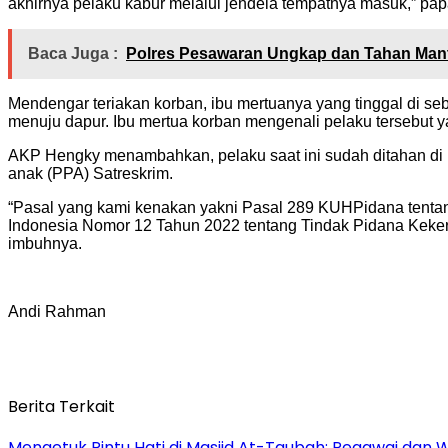
akhirnya pelaku kabur melalui jendela tempatnya masuk,” pap
Baca Juga :
Polres Pesawaran Ungkap dan Tahan Man
Mendengar teriakan korban, ibu mertuanya yang tinggal di se
menuju dapur. Ibu mertua korban mengenali pelaku tersebut
AKP Hengky menambahkan, pelaku saat ini sudah ditahan di
anak (PPA) Satreskrim.
“Pasal yang kami kenakan yakni Pasal 289 KUHPidana tentan
Indonesia Nomor 12 Tahun 2022 tentang Tindak Pidana Kekera
imbuhnya.
Andi Rahman
Berita Terkait
Mengetuk Pintu Hati di Masjid At-Taubah: Pegawai dan 