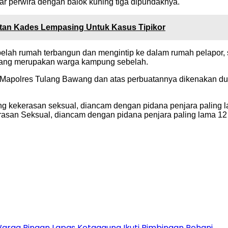
ar perwira dengan balok kuning tiga dipundaknya.
tan Kades Lempasing Untuk Kasus Tipikor
belah rumah terbangun dan mengintip ke dalam rumah pelapor, 
 yang merupakan warga kampung sebelah.
 Mapolres Tulang Bawang dan atas perbuatannya dikenakan du
g kekerasan seksual, diancam dengan pidana penjara paling l
san Seksual, diancam dengan pidana penjara paling lama 12 t
Warga Binaan Lapas Kotaagung Ikuti Bimbingan Rohani