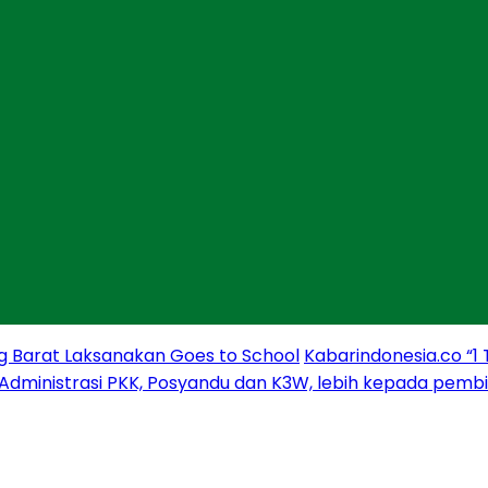
g Barat Laksanakan Goes to School
Kabarindonesia.co “1
 Administrasi PKK, Posyandu dan K3W, lebih kepada pem