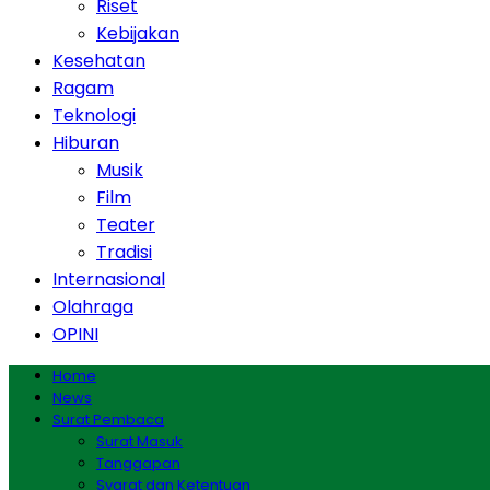
Riset
Kebijakan
Kesehatan
Ragam
Teknologi
Hiburan
Musik
Film
Teater
Tradisi
Internasional
Olahraga
OPINI
Home
News
Surat Pembaca
Surat Masuk
Tanggapan
Syarat dan Ketentuan