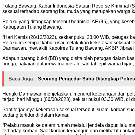
Tulang Bawang, Kabar Indonesia-Satuan Reserse Kriminal (S
seksual terhadap seorang ibu muda yang merupakan warga 
Pelaku yang ditangkap tersebut berinisial AF (45), yang ke
Kabupaten Tulang Bawang.
“Hari Kamis (28/12/2023), sekitar pukul 23.00 WIB, petugas
Pelaku ini sempat kabur usai melakukan kekerasan seksual t
Darmawan, mewakili Kapolres Tulang Bawang, AKBP Jibrael B
Adapun barang bukti (BB) yang disita oleh petugas dalam kasu
bunga, pakaian dalam warna merah, sandal jepit warna hijau,
Baca Juga :
Seorang Pengedar Sabu Ditangkap Polre
Hengki Darmawan menjelaskan, menurut keterangan dari pela
terjadi hari Minggu (06/08/2023), sekitar pukul 03.30 WIB, di
Saat terjadinya kekerasan seksual tersebut, suami korban su
sedang tertidur di dalam kamar.
“Pelaku masuk ke dalam rumah melalui jendela dapur, lalu 
terhadap korban. Saat korban terbangun dan melihat itu buk