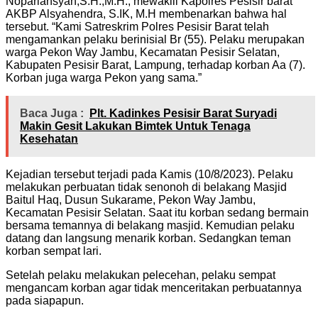
Nopariansyah,S.H.,M.H., mewakili Kapolres Pesisir barat
AKBP Alsyahendra, S.IK, M.H membenarkan bahwa hal
tersebut. “Kami Satreskrim Polres Pesisir Barat telah
mengamankan pelaku berinisial Br (55). Pelaku merupakan
warga Pekon Way Jambu, Kecamatan Pesisir Selatan,
Kabupaten Pesisir Barat, Lampung, terhadap korban Aa (7).
Korban juga warga Pekon yang sama.”
Baca Juga :
Plt. Kadinkes Pesisir Barat Suryadi
Makin Gesit Lakukan Bimtek Untuk Tenaga
Kesehatan
Kejadian tersebut terjadi pada Kamis (10/8/2023). Pelaku
melakukan perbuatan tidak senonoh di belakang Masjid
Baitul Haq, Dusun Sukarame, Pekon Way Jambu,
Kecamatan Pesisir Selatan. Saat itu korban sedang bermain
bersama temannya di belakang masjid. Kemudian pelaku
datang dan langsung menarik korban. Sedangkan teman
korban sempat lari.
Setelah pelaku melakukan pelecehan, pelaku sempat
mengancam korban agar tidak menceritakan perbuatannya
pada siapapun.