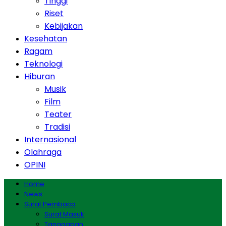
Tinggi
Riset
Kebijakan
Kesehatan
Ragam
Teknologi
Hiburan
Musik
Film
Teater
Tradisi
Internasional
Olahraga
OPINI
Home
News
Surat Pembaca
Surat Masuk
Tanggapan