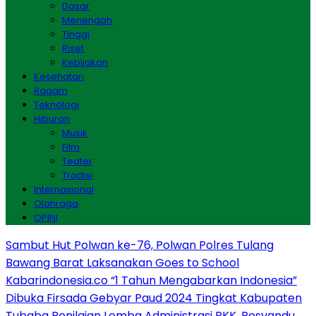
Dasar
Menengah
Tinggi
Riset
Kebijakan
Kesehatan
Ragam
Teknologi
Hiburan
Musik
Film
Teater
Tradisi
Internasional
Olahraga
OPINI
Sambut Hut Polwan ke-76, Polwan Polres Tulang
Bawang Barat Laksanakan Goes to School
Kabarindonesia.co “1 Tahun Mengabarkan Indonesia”
Dibuka Firsada Gebyar Paud 2024 Tingkat Kabupaten
Tubaba
Penilaian Lomba Administrasi PKK, Posyandu