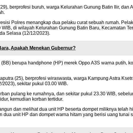
(29), berprofesi buruh, warga Kelurahan Gunung Batin Ilir, dan
h.
resisi Polres menangkap dua pelaku curat sebuah rumah. Pelaku
9.30 WIB, di wilayah Kelurahan Gunung Batin Baru, Kecamatan T
da Selasa (12/12/2023).
u Bara, Apakah Menekan Gubernur?
kti (BB) berupa handphone (HP) merek Oppo A3S warna putih, 
Saputra (25), berprofesi wiraswasta, warga Kampung Astra Ks
2/2023), sekitar pukul 03.00 WIB.
 korban pulang ke rumahnya, dan sekitar pukul 23.30 WIB, seb
dur, kemudian korban tertidur.
bangun dan melihat dua unit HP beserta dompet miliknya telah h
ian dua unit HP dan dompet warna hitam yang berisi uang tuna