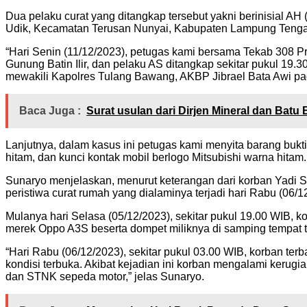
Dua pelaku curat yang ditangkap tersebut yakni berinisial AH 
Udik, Kecamatan Terusan Nunyai, Kabupaten Lampung Tenga
“Hari Senin (11/12/2023), petugas kami bersama Tekab 308 P
Gunung Batin Ilir, dan pelaku AS ditangkap sekitar pukul 1
mewakili Kapolres Tulang Bawang, AKBP Jibrael Bata Awi pa
Baca Juga :
Surat usulan dari Dirjen Mineral dan Bat
Lanjutnya, dalam kasus ini petugas kami menyita barang bu
hitam, dan kunci kontak mobil berlogo Mitsubishi warna hitam.
Sunaryo menjelaskan, menurut keterangan dari korban Yadi 
peristiwa curat rumah yang dialaminya terjadi hari Rabu (06/1
Mulanya hari Selasa (05/12/2023), sekitar pukul 19.00 WIB,
merek Oppo A3S beserta dompet miliknya di samping tempat ti
“Hari Rabu (06/12/2023), sekitar pukul 03.00 WIB, korban ter
kondisi terbuka. Akibat kejadian ini korban mengalami kerug
dan STNK sepeda motor,” jelas Sunaryo.