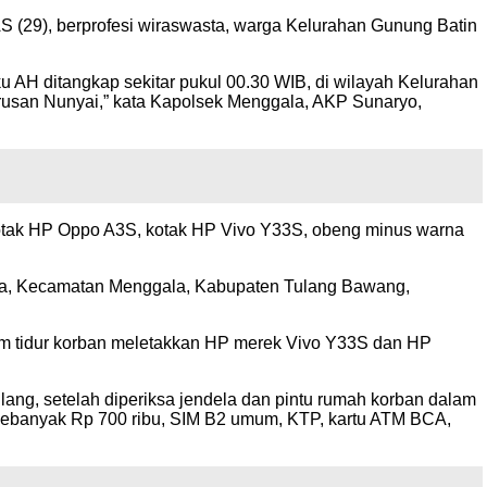
 AS (29), berprofesi wiraswasta, warga Kelurahan Gunung Batin
 AH ditangkap sekitar pukul 00.30 WIB, di wilayah Kelurahan
erusan Nunyai,” kata Kapolsek Menggala, AKP Sunaryo,
kotak HP Oppo A3S, kotak HP Vivo Y33S, obeng minus warna
etra, Kecamatan Menggala, Kabupaten Tulang Bawang,
elum tidur korban meletakkan HP merek Vivo Y33S dan HP
ilang, setelah diperiksa jendela dan pintu rumah korban dalam
i sebanyak Rp 700 ribu, SIM B2 umum, KTP, kartu ATM BCA,