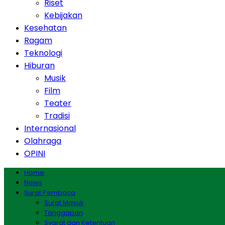
Riset
Kebijakan
Kesehatan
Ragam
Teknologi
Hiburan
Musik
Film
Teater
Tradisi
Internasional
Olahraga
OPINI
Home
News
Surat Pembaca
Surat Masuk
Tanggapan
Syarat dan Ketentuan