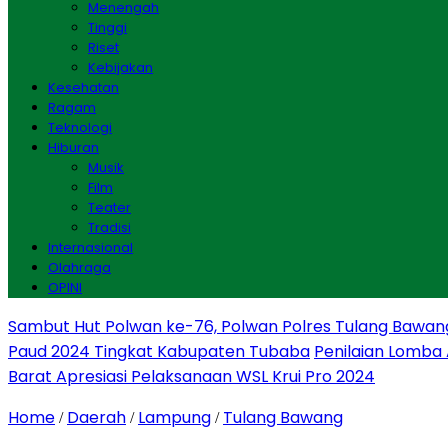
Menengah
Tinggi
Riset
Kebijakan
Kesehatan
Ragam
Teknologi
Hiburan
Musik
Film
Teater
Tradisi
Internasional
Olahraga
OPINI
Sambut Hut Polwan ke-76, Polwan Polres Tulang Bawan
Paud 2024 Tingkat Kabupaten Tubaba
Penilaian Lomba
Barat Apresiasi Pelaksanaan WSL Krui Pro 2024
Home
Daerah
Lampung
Tulang Bawang
/
/
/