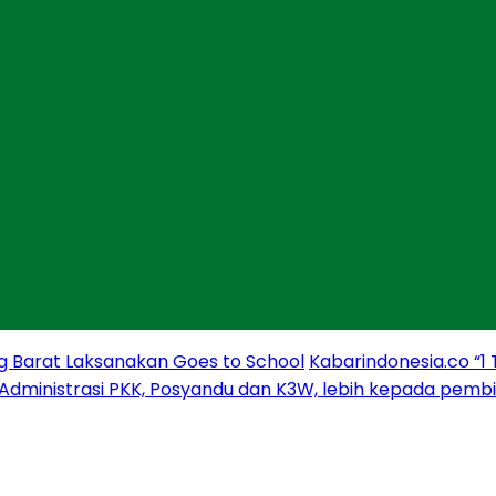
g Barat Laksanakan Goes to School
Kabarindonesia.co “1
 Administrasi PKK, Posyandu dan K3W, lebih kepada pem