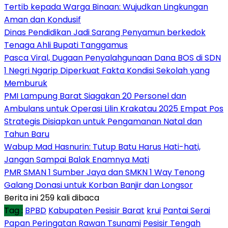
Tertib kepada Warga Binaan: Wujudkan Lingkungan
Aman dan Kondusif
Dinas Pendidikan Jadi Sarang Penyamun berkedok
Tenaga Ahli Bupati Tanggamus
Pasca Viral, Dugaan Penyalahgunaan Dana BOS di SDN
1 Negri Ngarip Diperkuat Fakta Kondisi Sekolah yang
Memburuk
PMI Lampung Barat Siagakan 20 Personel dan
Ambulans untuk Operasi Lilin Krakatau 2025 Empat Pos
Strategis Disiapkan untuk Pengamanan Natal dan
Tahun Baru
Wabup Mad Hasnurin: Tutup Batu Harus Hati-hati,
Jangan Sampai Balak Enamnya Mati
PMR SMAN 1 Sumber Jaya dan SMKN 1 Way Tenong
Galang Donasi untuk Korban Banjir dan Longsor
Berita ini 259 kali dibaca
Tag :
BPBD
Kabupaten Pesisir Barat
krui
Pantai Serai
Papan Peringatan Rawan Tsunami
Pesisir Tengah