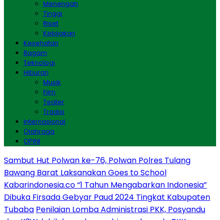
Menengah
Tinggi
Riset
Kebijakan
Kesehatan
Ragam
Teknologi
Hiburan
Musik
Film
Teater
Tradisi
Internasional
Olahraga
OPINI
Sambut Hut Polwan ke-76, Polwan Polres Tulang
Bawang Barat Laksanakan Goes to School
Kabarindonesia.co “1 Tahun Mengabarkan Indonesia”
Dibuka Firsada Gebyar Paud 2024 Tingkat Kabupaten
Tubaba
Penilaian Lomba Administrasi PKK, Posyandu