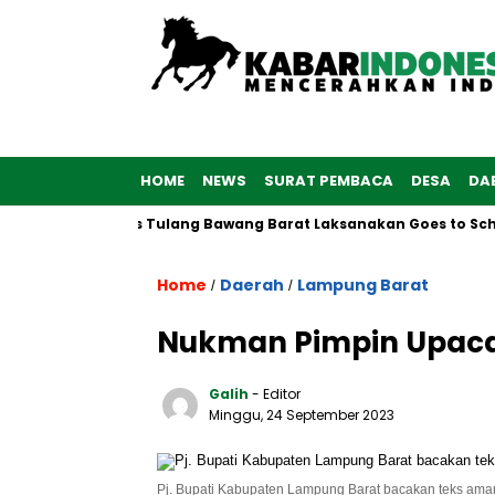
HOME
NEWS
SURAT PEMBACA
DESA
DA
, Polwan Polres Tulang Bawang Barat Laksanakan Goes to School
Home
Daerah
Lampung Barat
/
/
Nukman Pimpin Upaca
Galih
- Editor
Minggu, 24 September 2023
Pj. Bupati Kabupaten Lampung Barat bacakan teks am