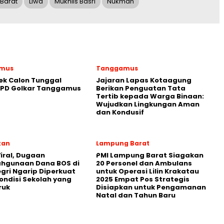
Barat
Liwa
Mukhlis Basri
Nukman
mus
Tanggamus
ek Calon Tunggal
Jajaran Lapas Kotaagung
DPD Golkar Tanggamus
Berikan Penguatan Tata
Tertib kepada Warga Binaan:
Wujudkan Lingkungan Aman
dan Kondusif
kan
Lampung Barat
iral, Dugaan
PMI Lampung Barat Siagakan
ahgunaan Dana BOS di
20 Personel dan Ambulans
egri Ngarip Diperkuat
untuk Operasi Lilin Krakatau
ondisi Sekolah yang
2025 Empat Pos Strategis
ruk
Disiapkan untuk Pengamanan
Natal dan Tahun Baru