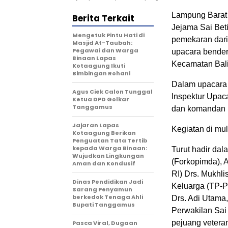
Lampung Barat 
Berita Terkait
Jejama Sai Beti
Mengetuk Pintu Hati di
pemekaran dari
Masjid At-Taubah:
Pegawai dan Warga
upacara bender
Binaan Lapas
Kecamatan Bali
Kotaagung Ikuti
Bimbingan Rohani
Dalam upacara 
Agus Ciek Calon Tunggal
Inspektur Upac
Ketua DPD Golkar
Tanggamus
dan komandan 
Jajaran Lapas
Kegiatan di mu
Kotaagung Berikan
Penguatan Tata Tertib
kepada Warga Binaan:
Turut hadir da
Wujudkan Lingkungan
(Forkopimda), 
Aman dan Kondusif
RI) Drs. Mukhl
Dinas Pendidikan Jadi
Keluarga (TP-P
Sarang Penyamun
berkedok Tenaga Ahli
Drs. Adi Utama,
Bupati Tanggamus
Perwakilan Sai 
pejuang veteran
Pasca Viral, Dugaan