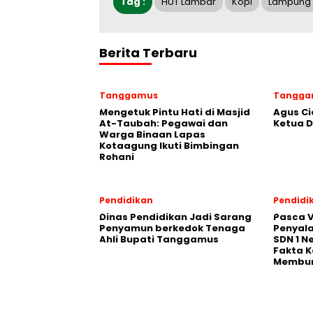
Tag :
HUT Lambar
Kopi
Lampung 
Berita Terbaru
Tanggamus
Tangga
Mengetuk Pintu Hati di Masjid
Agus Ci
At-Taubah: Pegawai dan
Ketua 
Warga Binaan Lapas
Kotaagung Ikuti Bimbingan
Rohani
Pendidikan
Pendidi
Dinas Pendidikan Jadi Sarang
Pasca V
Penyamun berkedok Tenaga
Penyal
Ahli Bupati Tanggamus
SDN 1 N
Fakta K
Membu