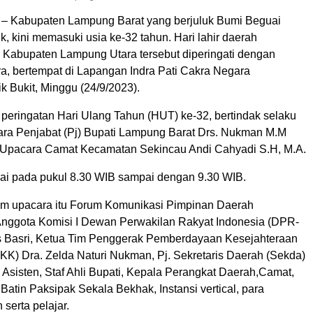
– Kabupaten Lampung Barat yang berjuluk Bumi Beguai
k, kini memasuki usia ke-32 tahun. Hari lahir daerah
 Kabupaten Lampung Utara tersebut diperingati dengan
a, bertempat di Lapangan Indra Pati Cakra Negara
k Bukit, Minggu (24/9/2023).
peringatan Hari Ulang Tahun (HUT) ke-32, bertindak selaku
ara Penjabat (Pj) Bupati Lampung Barat Drs. Nukman M.M
Upacara Camat Kecamatan Sekincau Andi Cahyadi S.H, M.A.
lai pada pukul 8.30 WIB sampai dengan 9.30 WIB.
lam upacara itu Forum Komunikasi Pimpinan Daerah
Anggota Komisi I Dewan Perwakilan Rakyat Indonesia (DPR-
is Basri, Ketua Tim Penggerak Pemberdayaan Kesejahteraan
KK) Dra. Zelda Naturi Nukman, Pj. Sekretaris Daerah (Sekda)
 Asisten, Staf Ahli Bupati, Kepala Perangkat Daerah,Camat,
Batin Paksipak Sekala Bekhak, Instansi vertical, para
 serta pelajar.