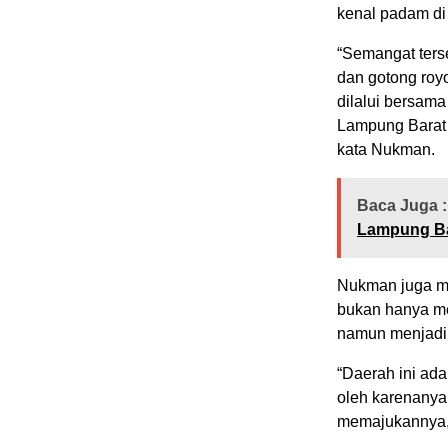
kenal padam di 
“Semangat ters
dan gotong roy
dilalui bersam
Lampung Barat k
kata Nukman.
Baca Juga :
Lampung Ba
Nukman juga m
bukan hanya me
namun menjadi
“Daerah ini ad
oleh karenanya
memajukannya,