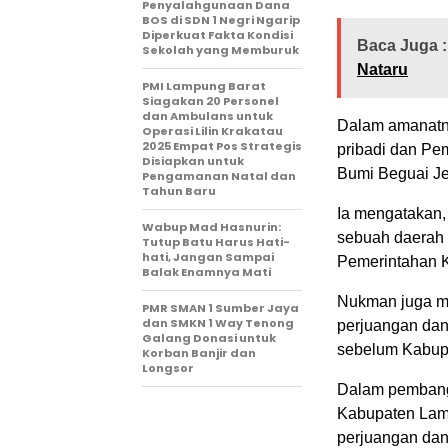
Penyalahgunaan Dana
BOS di SDN 1 Negri Ngarip
Diperkuat Fakta Kondisi
Baca Juga :
Sekolah yang Memburuk
Nataru
PMI Lampung Barat
Siagakan 20 Personel
dan Ambulans untuk
Dalam amanatn
Operasi Lilin Krakatau
2025 Empat Pos Strategis
pribadi dan Pe
Disiapkan untuk
Bumi Beguai Jej
Pengamanan Natal dan
Tahun Baru
Ia mengatakan, 
Wabup Mad Hasnurin:
sebuah daerah
Tutup Batu Harus Hati-
hati, Jangan Sampai
Pemerintahan Ka
Balak Enamnya Mati
Nukman juga me
PMR SMAN 1 Sumber Jaya
dan SMKN 1 Way Tenong
perjuangan dan
Galang Donasi untuk
sebelum Kabupa
Korban Banjir dan
Longsor
Dalam pembang
Kabupaten Lamp
perjuangan dan