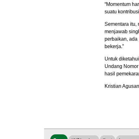
“Momentum hari
suatu kontribus
Sementara itu, 
menjawab singka
perbaikan, ada
bekerja.”
Untuk diketahu
Undang Nomor 
hasil pemekara
Kristian Agusan