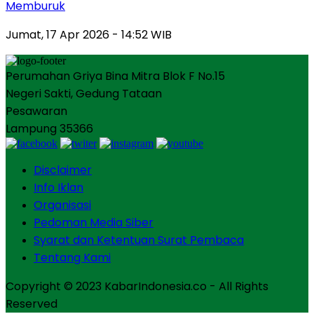
Memburuk
Jumat, 17 Apr 2026 - 14:52 WIB
Perumahan Griya Bina Mitra Blok F No.15
Negeri Sakti, Gedung Tataan
Pesawaran
Lampung 35366
Disclaimer
Info Iklan
Organisasi
Pedoman Media Siber
Syarat dan Ketentuan Surat Pembaca
Tentang Kami
Copyright © 2023 KabarIndonesia.co - All Rights
Reserved