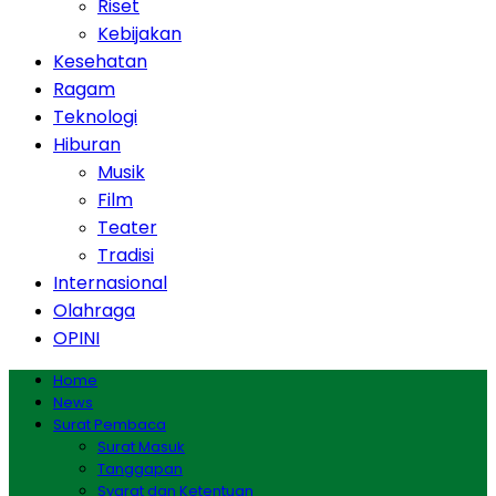
Riset
Kebijakan
Kesehatan
Ragam
Teknologi
Hiburan
Musik
Film
Teater
Tradisi
Internasional
Olahraga
OPINI
Home
News
Surat Pembaca
Surat Masuk
Tanggapan
Syarat dan Ketentuan