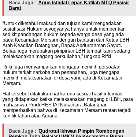
Baca Juga :
Agus Istiqlal Lepas Kafilah MTQ Pesisir
Barat
“Untuk diketahui maksud dan tujuan kami mengadakan
sosialisasi Hukum seyogyanya hanya untuk memberikan
sedikit pandangan hukum kepada warga desa yang ada
pada Kecamatan Mersam dengan bantuan dari Ketua LBH
Arah Keadilan Batanghari, Bapak Abdurrahman Sayuti.
Beliau juga merupakan pimpinan LBH tempat kami sedang
melaksanakan magang perkuliahan,” ungkap Rifki.
Rifki juga menyampaikan mengapa memilih persoalan
hukum terkait narkoba dan pertanahan, juga mengapa
memilih melaksanakan di desa yang ada di Kecamatan
Mersam.
Hal tersebut dilakukan hal karena sesuai hasil informasi
yang didapatkan ketika melaksanakan magang di LBH, para
mahasiswa Prodi HES IAI Nusantara Batanghari
memperhatikan bahwa di Kecamatan Mersam rentan terjadi
konflik lahan atau Agraria.
Baca Juga :
Qudrotul Ikhwan Pimpin Rombongan
Pemkab Tuba Belajar UMKM ke Kecamatan Pulau