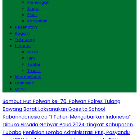
Menengah
Tinggi
Riset
Kebijakan
Kesehatan
Ragam
Teknologi
Hiburan
Musik
Film
Teater
Tradisi
Internasional
Olahraga
OPINI
Sambut Hut Polwan ke-76, Polwan Polres Tulang
Bawang Barat Laksanakan Goes to School
Kabarindonesia.co “1 Tahun Mengabarkan Indonesia”
Dibuka Firsada Gebyar Paud 2024 Tingkat Kabupaten
Tubaba
Penilaian Lomba Administrasi PKK, Posyandu