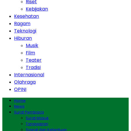
Riset
Kebijakan
Kesehatan
Ragam
Teknologi
Hiburan
Musik
Film
Teater
Tradisi
Internasional
Olahraga
OPINI
Home
News
Surat Pembaca
Surat Masuk
Tanggapan
Syarat dan Ketentuan