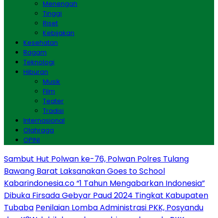
Menengah
Tinggi
Riset
Kebijakan
Kesehatan
Ragam
Teknologi
Hiburan
Musik
Film
Teater
Tradisi
Internasional
Olahraga
OPINI
Sambut Hut Polwan ke-76, Polwan Polres Tulang
Bawang Barat Laksanakan Goes to School
Kabarindonesia.co “1 Tahun Mengabarkan Indonesia”
Dibuka Firsada Gebyar Paud 2024 Tingkat Kabupaten
Tubaba
Penilaian Lomba Administrasi PKK, Posyandu