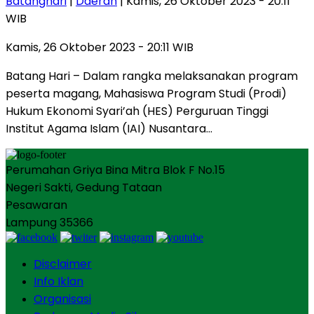
Batanghari
|
Daerah
| Kamis, 26 Oktober 2023 - 20:11
WIB
Kamis, 26 Oktober 2023 - 20:11 WIB
Batang Hari – Dalam rangka melaksanakan program
peserta magang, Mahasiswa Program Studi (Prodi)
Hukum Ekonomi Syari’ah (HES) Perguruan Tinggi
Institut Agama Islam (IAI) Nusantara…
Perumahan Griya Bina Mitra Blok F No.15
Negeri Sakti, Gedung Tataan
Pesawaran
Lampung 35366
Disclaimer
Info Iklan
Organisasi