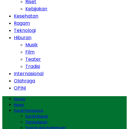
Riset
Kebijakan
Kesehatan
Ragam
Teknologi
Hiburan
Musik
Film
Teater
Tradisi
Internasional
Olahraga
OPINI
Home
News
Surat Pembaca
Surat Masuk
Tanggapan
Syarat dan Ketentuan