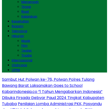
Menengah
Tinggi
Riset
Kebijakan
Kesehatan
Ragam
Teknologi
Hiburan
Musik
Film
Teater
Tradisi
Internasional
Olahraga
OPINI
Sambut Hut Polwan ke-76, Polwan Polres Tulang
Bawang Barat Laksanakan Goes to School
Kabarindonesia.co “1 Tahun Mengabarkan Indonesia”
Dibuka Firsada Gebyar Paud 2024 Tingkat Kabupaten
Tubaba
Penilaian Lomba Administrasi PKK, Posyandu