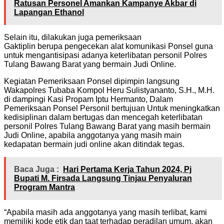
Ratusan Personel Amankan Kampanye Akbar di
Lapangan Ethanol
Selain itu, dilakukan juga pemeriksaan
Gaktiplin berupa pengecekan alat komunikasi Ponsel guna
untuk mengantisipasi adanya keterlibatan personil Polres
Tulang Bawang Barat yang bermain Judi Online.
Kegiatan Pemeriksaan Ponsel dipimpin langsung
Wakapolres Tubaba Kompol Heru Sulistyananto, S.H., M.H.
di dampingi Kasi Propam Iptu Hermanto, Dalam
Pemeriksaan Ponsel Personil bertujuan Untuk meningkatkan
kedisiplinan dalam bertugas dan mencegah keterlibatan
personil Polres Tulang Bawang Barat yang masih bermain
Judi Online, apabila anggotanya yang masih main
kedapatan bermain judi online akan ditindak tegas.
Baca Juga :
Hari Pertama Kerja Tahun 2024, Pj
Bupati M. Firsada Langsung Tinjau Penyaluran
Program Mantra
“Apabila masih ada anggotanya yang masih terlibat, kami
memiliki kode etik dan taat terhadap peradilan umum, akan