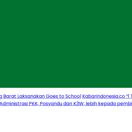
g Barat Laksanakan Goes to School
Kabarindonesia.co “1
 Administrasi PKK, Posyandu dan K3W, lebih kepada pem