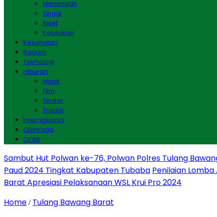
Menengah
Tinggi
Riset
Kebijakan
Kesehatan
Ragam
Teknologi
Hiburan
Musik
Film
Teater
Tradisi
Internasional
Olahraga
OPINI
Sambut Hut Polwan ke-76, Polwan Polres Tulang Bawan
Paud 2024 Tingkat Kabupaten Tubaba
Penilaian Lomba
Barat Apresiasi Pelaksanaan WSL Krui Pro 2024
Home
Tulang Bawang Barat
/