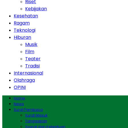
Riset
Kebijakan
Kesehatan
Ragam
Teknologi
Hiburan
Musik
Film
Teater
Tradisi
Internasional
Olahraga
OPINI
Home
News
Surat Pembaca
Surat Masuk
Tanggapan
Syarat dan Ketentuan