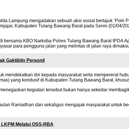
lda Lampung mengadakan sebuah aksi sosial bertajuk ‘Polri P
ijajar, Kabupaten Tulang Bawang Barat pada Senin (01/04/202
i bersama KBO Narkoba Polres Tulang Bawang Barat IPDA Apriy
yasar para pengguna jalan yang melintas di jalan raya dimaks
k Gaktiblin Personil
ntuk mendekatkan diri kepada masyarakat serta mempererat hub
bmas) yang kondusif di Kabupaten Tulang Bawang Barat, khus
enegaskan kegiatan tersebut bukan hanya sekedar membagikan ta
an bulan Ramadhan dan sekaligus mengajak masyarakat untuk b
n LKPM Melalui OSS-RBA