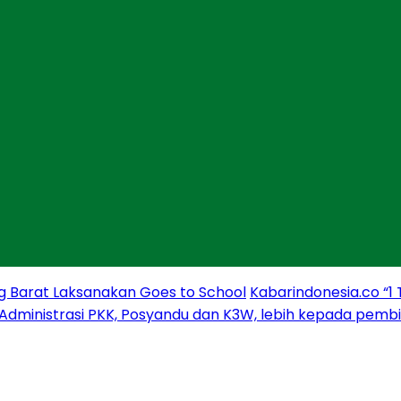
g Barat Laksanakan Goes to School
Kabarindonesia.co “1
 Administrasi PKK, Posyandu dan K3W, lebih kepada pem