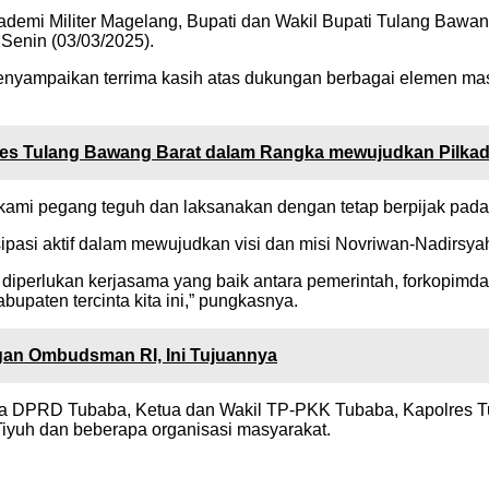
kademi Militer Magelang, Bupati dan Wakil Bupati Tulang Baw
Senin (03/03/2025).
menyampaikan terrima kasih atas dukungan berbagai elemen m
res Tulang Bawang Barat dalam Rangka mewujudkan Pilkad
 kami pegang teguh dan laksanakan dengan tetap berpijak pad
isipasi aktif dalam mewujudkan visi dan misi Novriwan-Nadirsy
erlukan kerjasama yang baik antara pemerintah, forkopimda, 
paten tercinta kita ini,” pungkasnya.
an Ombudsman RI, Ini Tujuannya
gota DPRD Tubaba, Ketua dan Wakil TP-PKK Tubaba, Kapolres 
iyuh dan beberapa organisasi masyarakat.