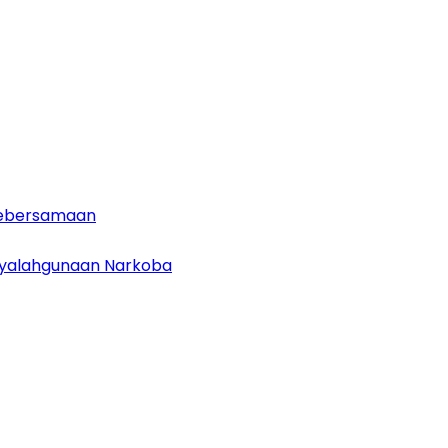
 Kebersamaan
enyalahgunaan Narkoba