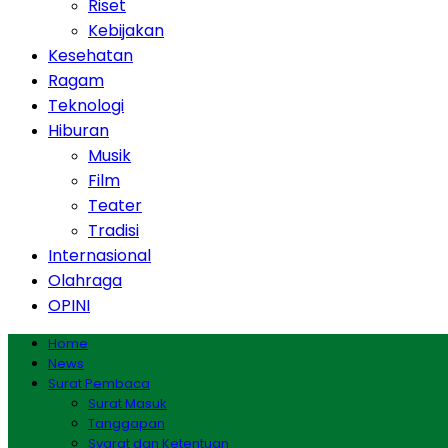
Riset
Kebijakan
Kesehatan
Ragam
Teknologi
Hiburan
Musik
Film
Teater
Tradisi
Internasional
Olahraga
OPINI
Home
News
Surat Pembaca
Surat Masuk
Tanggapan
Syarat dan Ketentuan