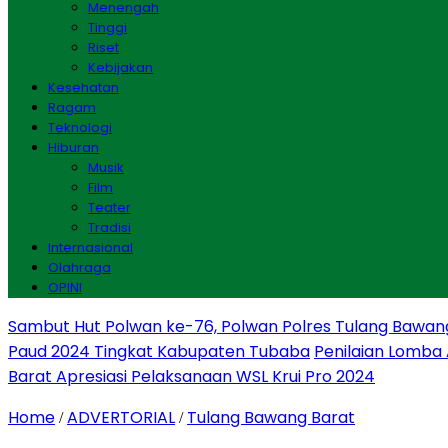
Menengah
Tinggi
Riset
Kebijakan
Kesehatan
Ragam
Teknologi
Hiburan
Musik
Film
Teater
Tradisi
Internasional
Olahraga
OPINI
Sambut Hut Polwan ke-76, Polwan Polres Tulang Bawan
Paud 2024 Tingkat Kabupaten Tubaba
Penilaian Lomba
Barat Apresiasi Pelaksanaan WSL Krui Pro 2024
Home
ADVERTORIAL
Tulang Bawang Barat
/
/