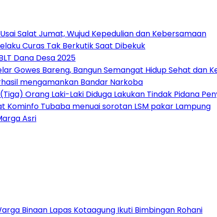
 Usai Salat Jumat, Wujud Kepedulian dan Kebersamaan
elaku Curas Tak Berkutik Saat Dibekuk
 BLT Dana Desa 2025
Gelar Gowes Bareng, Bangun Semangat Hidup Sehat dan
erhasil mengamankan Bandar Narkoba
(Tiga) Orang Laki-Laki Diduga Lakukan Tindak Pidana P
at Kominfo Tubaba menuai sorotan LSM pakar Lampung
Marga Asri
Warga Binaan Lapas Kotaagung Ikuti Bimbingan Rohani