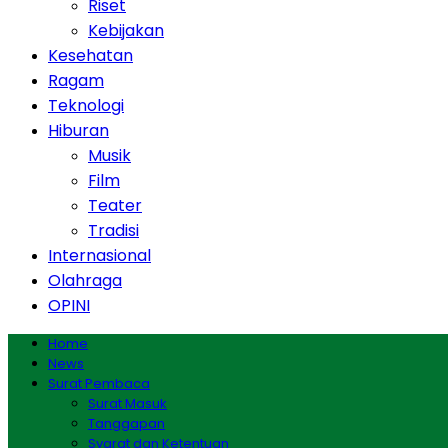
Riset
Kebijakan
Kesehatan
Ragam
Teknologi
Hiburan
Musik
Film
Teater
Tradisi
Internasional
Olahraga
OPINI
Home
News
Surat Pembaca
Surat Masuk
Tanggapan
Syarat dan Ketentuan