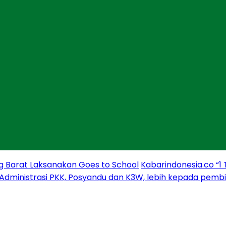
g Barat Laksanakan Goes to School
Kabarindonesia.co “1
 Administrasi PKK, Posyandu dan K3W, lebih kepada pem