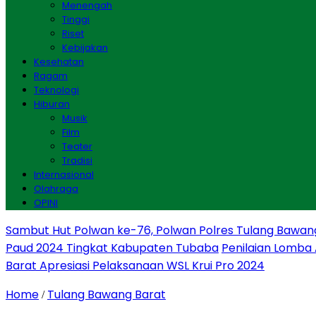
Menengah
Tinggi
Riset
Kebijakan
Kesehatan
Ragam
Teknologi
Hiburan
Musik
Film
Teater
Tradisi
Internasional
Olahraga
OPINI
Sambut Hut Polwan ke-76, Polwan Polres Tulang Bawan
Paud 2024 Tingkat Kabupaten Tubaba
Penilaian Lomba
Barat Apresiasi Pelaksanaan WSL Krui Pro 2024
Home
Tulang Bawang Barat
/