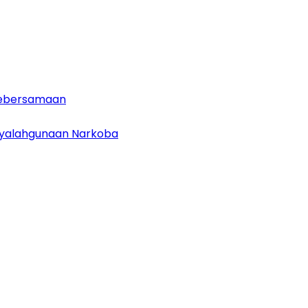
 Kebersamaan
enyalahgunaan Narkoba