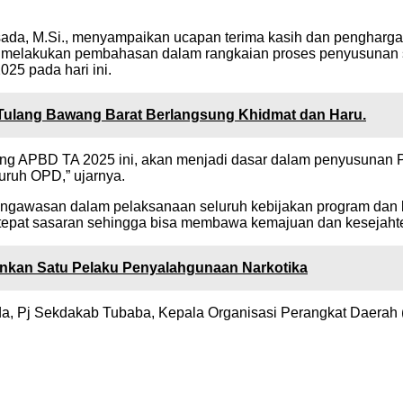
sada, M.Si., menyampaikan ucapan terima kasih dan pengharga
melakukan pembahasan dalam rangkaian proses penyusunan s
5 pada hari ini.
Tulang Bawang Barat Berlangsung Khidmat dan Haru.
ng APBD TA 2025 ini, akan menjadi dasar dalam penyusunan P
uruh OPD,” ujarnya.
engawasan dalam pelaksanaan seluruh kebijakan program dan
dan tepat sasaran sehingga bisa membawa kemajuan dan kesejah
ankan Satu Pelaku Penyalahgunaan Narkotika
imda, Pj Sekdakab Tubaba, Kepala Organisasi Perangkat Daerah