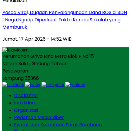
Pendidikan
Pasca Viral, Dugaan Penyalahgunaan Dana BOS di SDN
1 Negri Ngarip Diperkuat Fakta Kondisi Sekolah yang
Memburuk
Jumat, 17 Apr 2026 - 14:52 WIB
Perumahan Griya Bina Mitra Blok F No.15
Negeri Sakti, Gedung Tataan
Pesawaran
Lampung 35366
Disclaimer
Info Iklan
Organisasi
Pedoman Media Siber
Syarat dan Ketentuan Surat Pembaca