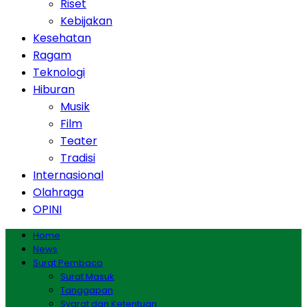
Riset
Kebijakan
Kesehatan
Ragam
Teknologi
Hiburan
Musik
Film
Teater
Tradisi
Internasional
Olahraga
OPINI
Home
News
Surat Pembaca
Surat Masuk
Tanggapan
Syarat dan Ketentuan