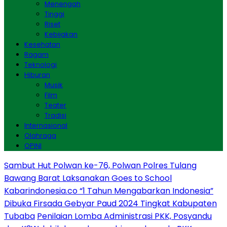
Menengah
Tinggi
Riset
Kebijakan
Kesehatan
Ragam
Teknologi
Hiburan
Musik
Film
Teater
Tradisi
Internasional
Olahraga
OPINI
Sambut Hut Polwan ke-76, Polwan Polres Tulang
Bawang Barat Laksanakan Goes to School
Kabarindonesia.co “1 Tahun Mengabarkan Indonesia”
Dibuka Firsada Gebyar Paud 2024 Tingkat Kabupaten
Tubaba
Penilaian Lomba Administrasi PKK, Posyandu