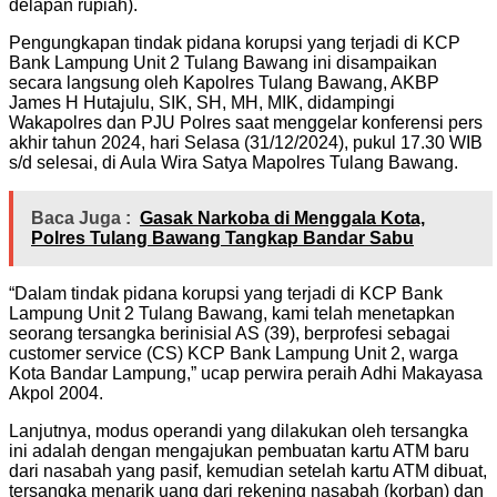
delapan rupiah).
Pengungkapan tindak pidana korupsi yang terjadi di KCP
Bank Lampung Unit 2 Tulang Bawang ini disampaikan
secara langsung oleh Kapolres Tulang Bawang, AKBP
James H Hutajulu, SIK, SH, MH, MIK, didampingi
Wakapolres dan PJU Polres saat menggelar konferensi pers
akhir tahun 2024, hari Selasa (31/12/2024), pukul 17.30 WIB
s/d selesai, di Aula Wira Satya Mapolres Tulang Bawang.
Baca Juga :
Gasak Narkoba di Menggala Kota,
Polres Tulang Bawang Tangkap Bandar Sabu
“Dalam tindak pidana korupsi yang terjadi di KCP Bank
Lampung Unit 2 Tulang Bawang, kami telah menetapkan
seorang tersangka berinisial AS (39), berprofesi sebagai
customer service (CS) KCP Bank Lampung Unit 2, warga
Kota Bandar Lampung,” ucap perwira peraih Adhi Makayasa
Akpol 2004.
Lanjutnya, modus operandi yang dilakukan oleh tersangka
ini adalah dengan mengajukan pembuatan kartu ATM baru
dari nasabah yang pasif, kemudian setelah kartu ATM dibuat,
tersangka menarik uang dari rekening nasabah (korban) dan