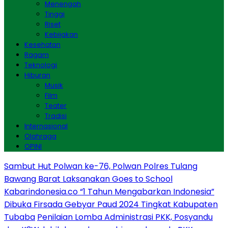
Menengah
Tinggi
Riset
Kebijakan
Kesehatan
Ragam
Teknologi
Hiburan
Musik
Film
Teater
Tradisi
Internasional
Olahraga
OPINI
Sambut Hut Polwan ke-76, Polwan Polres Tulang
Bawang Barat Laksanakan Goes to School
Kabarindonesia.co “1 Tahun Mengabarkan Indonesia”
Dibuka Firsada Gebyar Paud 2024 Tingkat Kabupaten
Tubaba
Penilaian Lomba Administrasi PKK, Posyandu