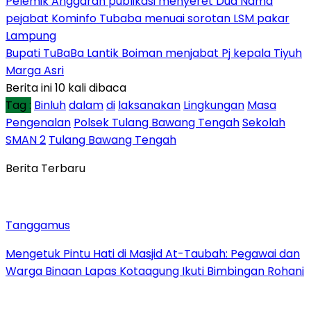
Pelemik Anggaran publikasi menyeret Dua Nama
pejabat Kominfo Tubaba menuai sorotan LSM pakar
Lampung
Bupati TuBaBa Lantik Boiman menjabat Pj kepala Tiyuh
Marga Asri
Berita ini 10 kali dibaca
Tag :
Binluh
dalam
di
laksanakan
Lingkungan
Masa
Pengenalan
Polsek Tulang Bawang Tengah
Sekolah
SMAN 2
Tulang Bawang Tengah
Berita Terbaru
Tanggamus
Mengetuk Pintu Hati di Masjid At-Taubah: Pegawai dan
Warga Binaan Lapas Kotaagung Ikuti Bimbingan Rohani