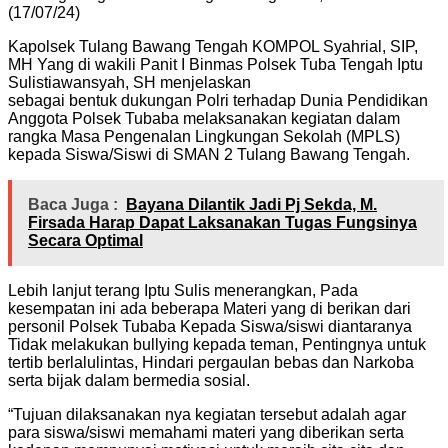
(17/07/24)
Kapolsek Tulang Bawang Tengah KOMPOL Syahrial, SIP,
MH Yang di wakili Panit I Binmas Polsek Tuba Tengah Iptu
Sulistiawansyah, SH menjelaskan
sebagai bentuk dukungan Polri terhadap Dunia Pendidikan
Anggota Polsek Tubaba melaksanakan kegiatan dalam
rangka Masa Pengenalan Lingkungan Sekolah (MPLS)
kepada Siswa/Siswi di SMAN 2 Tulang Bawang Tengah.
Baca Juga :
Bayana Dilantik Jadi Pj Sekda, M.
Firsada Harap Dapat Laksanakan Tugas Fungsinya
Secara Optimal
Lebih lanjut terang Iptu Sulis menerangkan, Pada
kesempatan ini ada beberapa Materi yang di berikan dari
personil Polsek Tubaba Kepada Siswa/siswi diantaranya
Tidak melakukan bullying kepada teman, Pentingnya untuk
tertib berlalulintas, Hindari pergaulan bebas dan Narkoba
serta bijak dalam bermedia sosial.
“Tujuan dilaksanakan nya kegiatan tersebut adalah agar
para siswa/siswi memahami materi yang diberikan serta