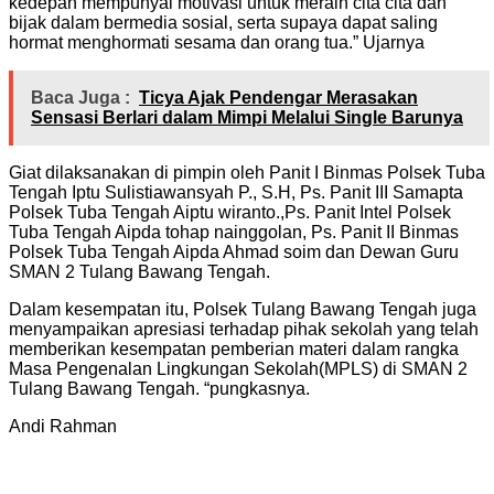
kedepan mempunyai motivasi untuk meraih cita cita dan
bijak dalam bermedia sosial, serta supaya dapat saling
hormat menghormati sesama dan orang tua.” Ujarnya
Baca Juga :
Ticya Ajak Pendengar Merasakan
Sensasi Berlari dalam Mimpi Melalui Single Barunya
Giat dilaksanakan di pimpin oleh Panit I Binmas Polsek Tuba
Tengah Iptu Sulistiawansyah P., S.H, Ps. Panit III Samapta
Polsek Tuba Tengah Aiptu wiranto.,Ps. Panit Intel Polsek
Tuba Tengah Aipda tohap nainggolan, Ps. Panit II Binmas
Polsek Tuba Tengah Aipda Ahmad soim dan Dewan Guru
SMAN 2 Tulang Bawang Tengah.
Dalam kesempatan itu, Polsek Tulang Bawang Tengah juga
menyampaikan apresiasi terhadap pihak sekolah yang telah
memberikan kesempatan pemberian materi dalam rangka
Masa Pengenalan Lingkungan Sekolah(MPLS) di SMAN 2
Tulang Bawang Tengah. “pungkasnya.
Andi Rahman