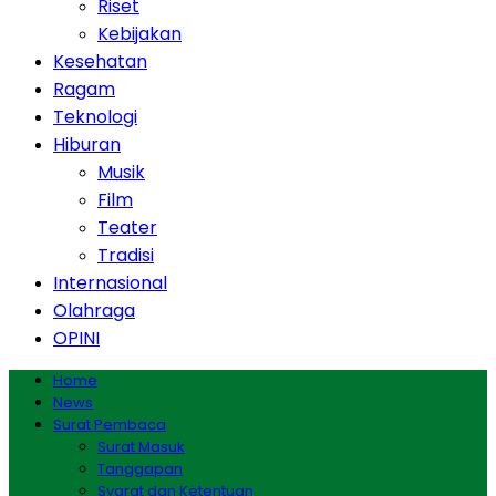
Riset
Kebijakan
Kesehatan
Ragam
Teknologi
Hiburan
Musik
Film
Teater
Tradisi
Internasional
Olahraga
OPINI
Home
News
Surat Pembaca
Surat Masuk
Tanggapan
Syarat dan Ketentuan