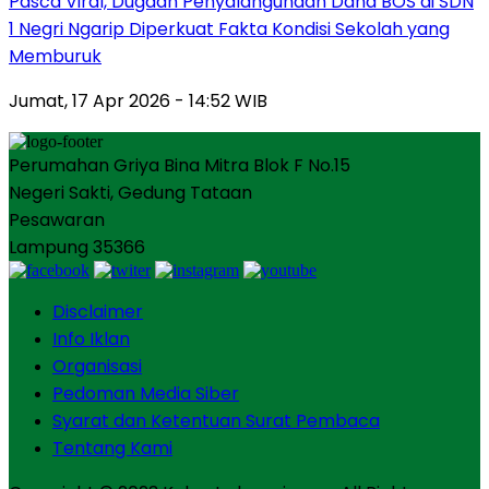
Pasca Viral, Dugaan Penyalahgunaan Dana BOS di SDN
1 Negri Ngarip Diperkuat Fakta Kondisi Sekolah yang
Memburuk
Jumat, 17 Apr 2026 - 14:52 WIB
Perumahan Griya Bina Mitra Blok F No.15
Negeri Sakti, Gedung Tataan
Pesawaran
Lampung 35366
Disclaimer
Info Iklan
Organisasi
Pedoman Media Siber
Syarat dan Ketentuan Surat Pembaca
Tentang Kami