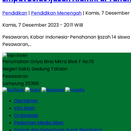
Pendidikan
|
Pendidikan Menengah
| Kamis, 7 Desember 2
Kamis, 7 Desember 2023 - 20:11 WIB
Pesawaran, Kabar Indonesia-Penahanan Ijazah 14 siswa 
Pesawaran,…
Perumahan Griya Bina Mitra Blok F No.15
Negeri Sakti, Gedung Tataan
Pesawaran
Lampung 35366
Disclaimer
Info Iklan
Organisasi
Pedoman Media Siber
Syarat dan Ketentuan Surat Pembaca