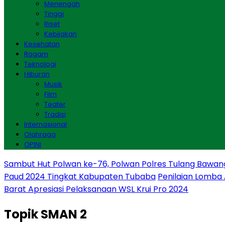
Menengah
Tinggi
Riset
Kebijakan
Kesehatan
Ragam
Teknologi
Hiburan
Musik
Film
Teater
Tradisi
Internasional
Olahraga
OPINI
Sambut Hut Polwan ke-76, Polwan Polres Tulang Bawan
Paud 2024 Tingkat Kabupaten Tubaba
Penilaian Lomba
Barat Apresiasi Pelaksanaan WSL Krui Pro 2024
Topik
SMAN 2