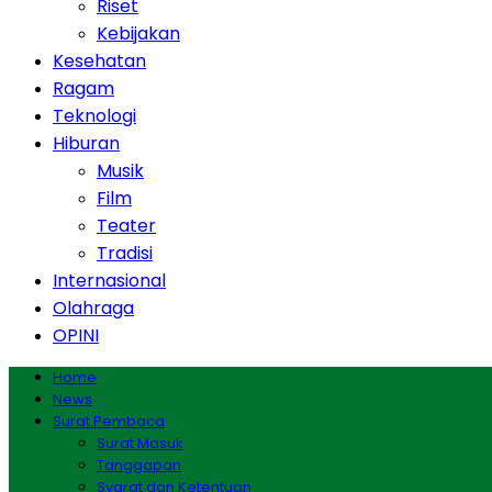
Riset
Kebijakan
Kesehatan
Ragam
Teknologi
Hiburan
Musik
Film
Teater
Tradisi
Internasional
Olahraga
OPINI
Home
News
Surat Pembaca
Surat Masuk
Tanggapan
Syarat dan Ketentuan