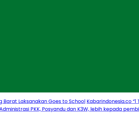
g Barat Laksanakan Goes to School
Kabarindonesia.co “1
 Administrasi PKK, Posyandu dan K3W, lebih kepada pem