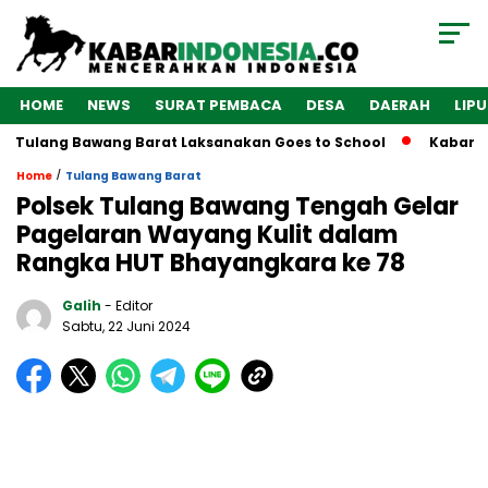
HOME
NEWS
SURAT PEMBACA
DESA
DAERAH
LIP
s Tulang Bawang Barat Laksanakan Goes to School
Kabarindo
/
Home
Tulang Bawang Barat
Polsek Tulang Bawang Tengah Gelar
Pagelaran Wayang Kulit dalam
Rangka HUT Bhayangkara ke 78
Galih
- Editor
Sabtu, 22 Juni 2024