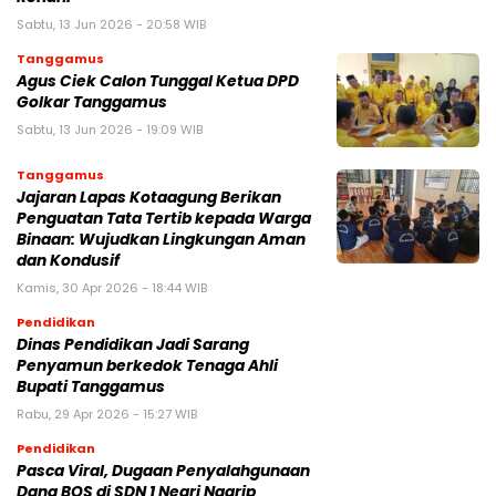
Sabtu, 13 Jun 2026 - 20:58 WIB
Tanggamus
Agus Ciek Calon Tunggal Ketua DPD
Golkar Tanggamus
Sabtu, 13 Jun 2026 - 19:09 WIB
Tanggamus
Jajaran Lapas Kotaagung Berikan
Penguatan Tata Tertib kepada Warga
Binaan: Wujudkan Lingkungan Aman
dan Kondusif
Kamis, 30 Apr 2026 - 18:44 WIB
Pendidikan
Dinas Pendidikan Jadi Sarang
Penyamun berkedok Tenaga Ahli
Bupati Tanggamus
Rabu, 29 Apr 2026 - 15:27 WIB
Pendidikan
Pasca Viral, Dugaan Penyalahgunaan
Dana BOS di SDN 1 Negri Ngarip