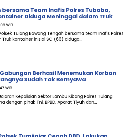
 bersama Team Inafis Polres Tubaba,
kontainer Diduga Meninggal dalam Truk
8:08 WIB
 Polsek Tulang Bawang Tengah bersama team Inafis Polres
ruk kontainer inisial SO (66) diduga…
m Gabungan Berhasil Menemukan Korban
yangnya Sudah Tak Bernyawa
:47 WIB
ajaran Kepolisian Sektor Lambu Kibang Polres Tulang
a dengan pihak Tni, BPBD, Aparat Tiyuh dan…
 Polsek Tumijajar Cegah DBD, Lakukan