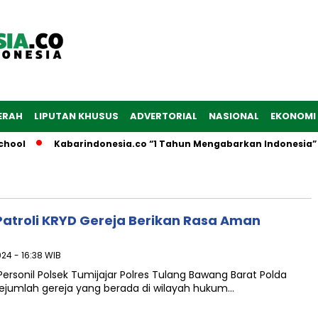
ERAH
LIPUTAN KHUSUS
ADVERTORIAL
NASIONAL
EKONOMI
ol
Kabarindonesia.co “1 Tahun Mengabarkan Indonesia”
Patroli KRYD Gereja Berikan Rasa Aman
24 - 16:38 WIB
ersonil Polsek Tumijajar Polres Tulang Bawang Barat Polda
sejumlah gereja yang berada di wilayah hukum…