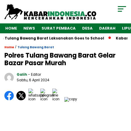
HOME
NEWS
SURAT PEMBACA
DESA
DAERAH
LIP
s Tulang Bawang Barat Laksanakan Goes to School
Kabarind
/
Home
Tulang Bawang Barat
Polres Tulang Bawang Barat Gelar
Bazar Pasar Murah
Galih
- Editor
Sabtu, 6 April 2024