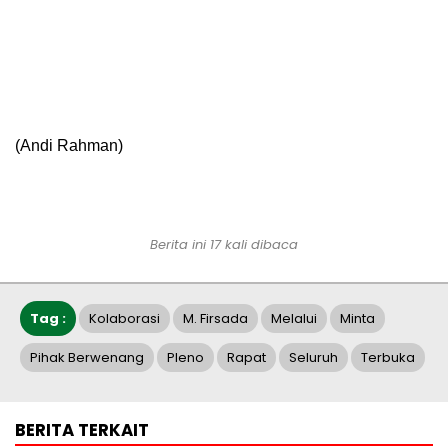
(Andi Rahman)
Berita ini 17 kali dibaca
Tag :
Kolaborasi
M. Firsada
Melalui
Minta
Pihak Berwenang
Pleno
Rapat
Seluruh
Terbuka
BERITA TERKAIT