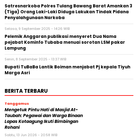
Satresnarkoba Polres Tulang Bawang Barat Amankan 3
(Tiga) Orang Laki-Laki Diduga Lakukan Tindak Pidana
Penyalahgunaan Narkoba
Selasa, 9 September 2025 - 14:26 WIB
Pelemik Anggaran publikasi menyeret Dua Nama
pejabat Kominfo Tubaba menuai sorotan LSM pakar
Lampung
Senin, 8 September 2025 - 13:37 WIB
Bupati TuBaBa Lantik Boiman menjabat Pj kepala Tiyuh
Marga Asri
BERITA TERBARU
Tanggamus
Mengetuk Pintu Hati di Masjid At-
Taubah: Pegawai dan Warga Binaan
Lapas Kotaagung Ikuti Bimbingan
Rohani
Sabtu, 13 Jun 2026 - 20:58 WIB