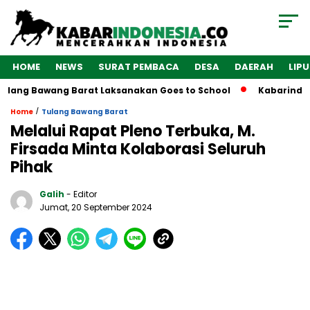
HOME
NEWS
SURAT PEMBACA
DESA
DAERAH
LIP
 Bawang Barat Laksanakan Goes to School
Kabarindonesia.c
/
Home
Tulang Bawang Barat
Melalui Rapat Pleno Terbuka, M.
Firsada Minta Kolaborasi Seluruh
Pihak
Galih
- Editor
Jumat, 20 September 2024