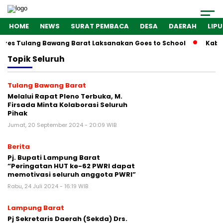
HOME
NEWS
SURAT PEMBACA
DESA
DAERAH
LIP
olres Tulang Bawang Barat Laksanakan Goes to School
Kabar
Topik
Seluruh
Tulang Bawang Barat
Melalui Rapat Pleno Terbuka, M.
Firsada Minta Kolaborasi Seluruh
Pihak
Jumat, 20 September 2024 - 20:09 WIB
Berita
Pj. Bupati Lampung Barat
“Peringatan HUT ke-62 PWRI dapat
memotivasi seluruh anggota PWRI”
Rabu, 24 Juli 2024 - 16:19 WIB
Lampung Barat
Pj Sekretaris Daerah (Sekda) Drs.