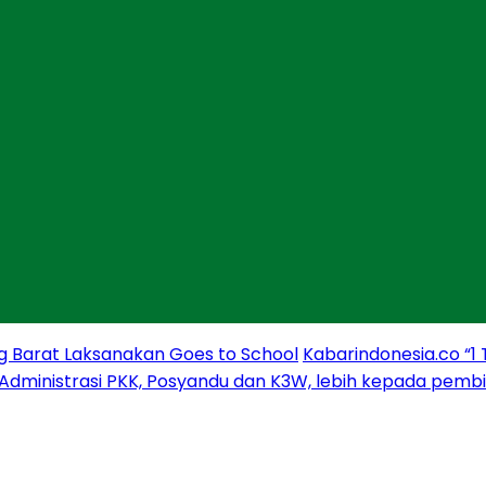
g Barat Laksanakan Goes to School
Kabarindonesia.co “1
 Administrasi PKK, Posyandu dan K3W, lebih kepada pem