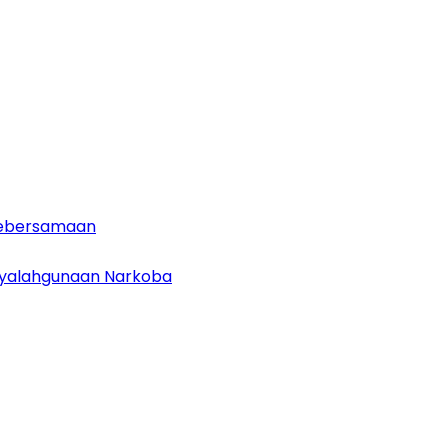
 Kebersamaan
enyalahgunaan Narkoba