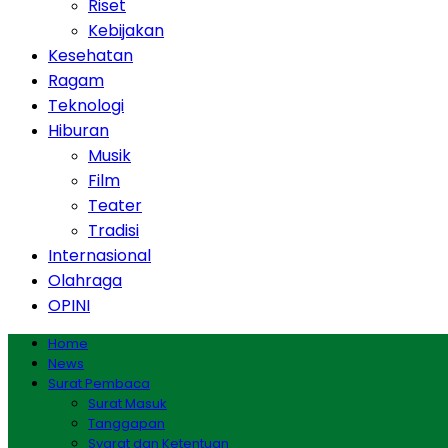
Riset
Kebijakan
Kesehatan
Ragam
Teknologi
Hiburan
Musik
Film
Teater
Tradisi
Internasional
Olahraga
OPINI
Home
News
Surat Pembaca
Surat Masuk
Tanggapan
Syarat dan Ketentuan