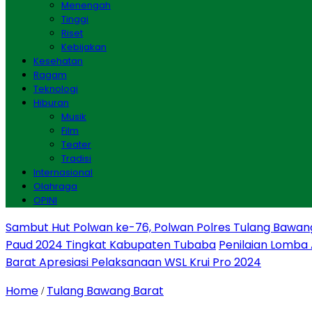
Menengah
Tinggi
Riset
Kebijakan
Kesehatan
Ragam
Teknologi
Hiburan
Musik
Film
Teater
Tradisi
Internasional
Olahraga
OPINI
Sambut Hut Polwan ke-76, Polwan Polres Tulang Bawan
Paud 2024 Tingkat Kabupaten Tubaba
Penilaian Lomba
Barat Apresiasi Pelaksanaan WSL Krui Pro 2024
Home
Tulang Bawang Barat
/