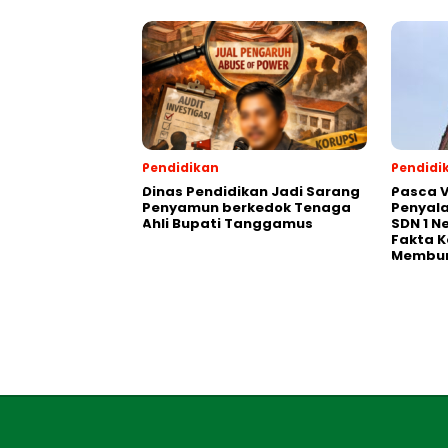
Pendidikan
Pendidi
Dinas Pendidikan Jadi Sarang
Pasca V
Penyamun berkedok Tenaga
Penyal
Ahli Bupati Tanggamus
SDN 1 N
Fakta K
Membu