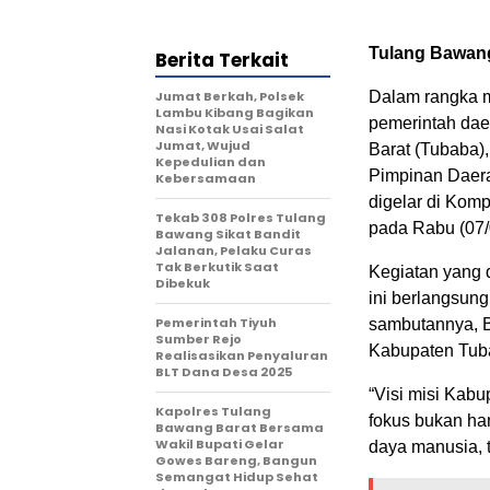
Tulang Bawang
Berita Terkait
Jumat Berkah, Polsek
Dalam rangka m
Lambu Kibang Bagikan
pemerintah dae
Nasi Kotak Usai Salat
Jumat, Wujud
Barat (Tubaba),
Kepedulian dan
Pimpinan Daer
Kebersamaan
digelar di Kom
Tekab 308 Polres Tulang
pada Rabu (07/
Bawang Sikat Bandit
Jalanan, Pelaku Curas
Tak Berkutik Saat
Kegiatan yang 
Dibekuk
ini berlangsun
Pemerintah Tiyuh
sambutannya, B
Sumber Rejo
Kabupaten Tub
Realisasikan Penyaluran
BLT Dana Desa 2025
“Visi misi Kab
Kapolres Tulang
fokus bukan ha
Bawang Barat Bersama
Wakil Bupati Gelar
daya manusia, t
Gowes Bareng, Bangun
Semangat Hidup Sehat