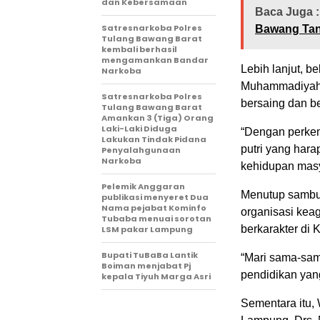
dan Kebersamaan
Baca Juga :
Satresnarkoba Polres
Bawang Tan
Tulang Bawang Barat
kembali berhasil
mengamankan Bandar
Lebih lanjut, 
Narkoba
Muhammadiyah 
Satresnarkoba Polres
bersaing dan be
Tulang Bawang Barat
Amankan 3 (Tiga) Orang
Laki-Laki Diduga
“Dengan perkemb
Lakukan Tindak Pidana
putri yang hara
Penyalahgunaan
Narkoba
kehidupan masy
Pelemik Anggaran
Menutup sambut
publikasi menyeret Dua
Nama pejabat Kominfo
organisasi kea
Tubaba menuai sorotan
berkarakter di
LSM pakar Lampung
Bupati TuBaBa Lantik
“Mari sama-sam
Boiman menjabat Pj
pendidikan yang
kepala Tiyuh Marga Asri
Sementara itu,