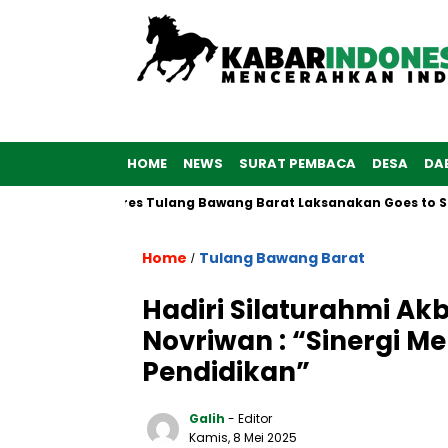
HOME
NEWS
SURAT PEMBACA
DESA
DA
6, Polwan Polres Tulang Bawang Barat Laksanakan Goes to Schoo
Home
Tulang Bawang Barat
/
Hadiri Silaturahmi A
Novriwan : “Sinergi 
Pendidikan”
Galih
- Editor
Kamis, 8 Mei 2025