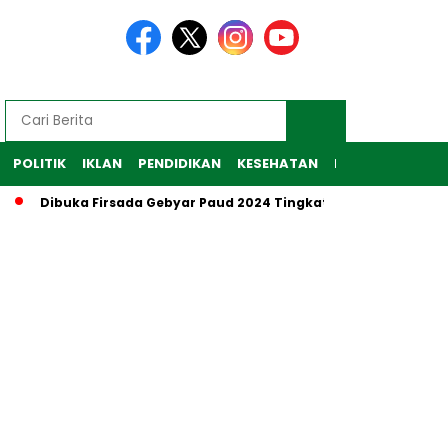
POLITIK
IKLAN
PENDIDIKAN
KESEHATAN
RAGAM
TEKNO
Dibuka Firsada Gebyar Paud 2024 Tingkat Kabupaten Tubaba