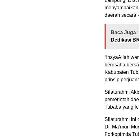
Lampung, Drs. 
menyampaikan
daerah secara k
Baca Juga :
Dedikasi BR
“InsyaAllah wa
berusaha bers
Kabupaten Tub
prinsip perjua
Silaturahmi Akb
pemerintah da
Tubaba yang le
Silaturahmi ini
Dr. Ma’mun Mur
Forkopimda Tu