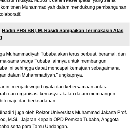
Mansur Hidayat, M.Sos.I, dalam kesempatan yang sama
 komitmen Muhammadiyah dalam mendukung pembangunan
olaboratif.
Hadiri PHS BRI, M. Rasidi Sampaikan Terimakasih Atas
I
rga Muhammadiyah Tubaba akan terus berbuat, beramal, dan
ama-sama warga Tubaba lainnya untuk membangun
aba ini sehingga dapat mencapai kemajuan sebagaimana
ngan dalam Muhammadiyah,” ungkapnya.
ar ini menjadi wujud nyata dari kebersamaan antara
erah dan organisasi kemasyarakatan dalam membangun
bih maju dan berkeadaban.
 dihadiri juga oleh Rektor Universitas Muhammad Jakarta Prof.
od, M.Si., Jajaran Kepala OPD Pemkab Tubaba, Anggota
baba serta para Tamu Undangan.