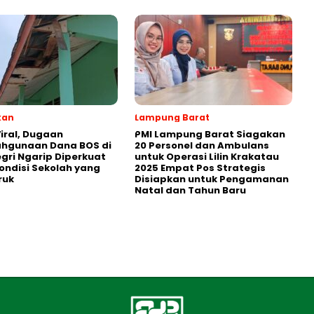
kan
Lampung Barat
iral, Dugaan
PMI Lampung Barat Siagakan
ahgunaan Dana BOS di
20 Personel dan Ambulans
egri Ngarip Diperkuat
untuk Operasi Lilin Krakatau
ondisi Sekolah yang
2025 Empat Pos Strategis
ruk
Disiapkan untuk Pengamanan
Natal dan Tahun Baru