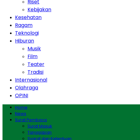
Riset
Kebijakan
Kesehatan
Ragam
Teknologi
Hiburan
Musik
Film
Teater
Tradisi
Internasional
Olahraga
OPINI
Home
News
Surat Pembaca
Surat Masuk
Tanggapan
Syarat dan Ketentuan