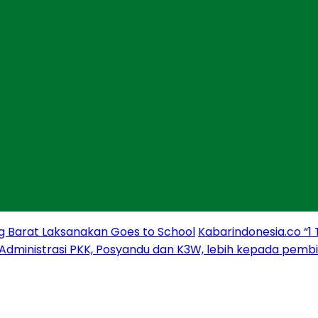
g Barat Laksanakan Goes to School
Kabarindonesia.co “1
 Administrasi PKK, Posyandu dan K3W, lebih kepada pem