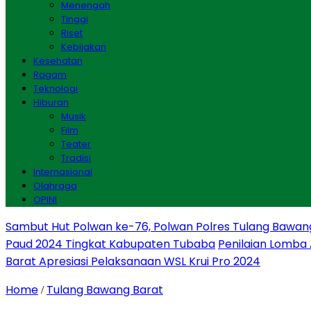
Menengah
Tinggi
Riset
Kebijakan
Kesehatan
Ragam
Teknologi
Hiburan
Musik
Film
Teater
Tradisi
Internasional
Olahraga
OPINI
Sambut Hut Polwan ke-76, Polwan Polres Tulang Bawan
Paud 2024 Tingkat Kabupaten Tubaba
Penilaian Lomba
Barat Apresiasi Pelaksanaan WSL Krui Pro 2024
Home
Tulang Bawang Barat
/