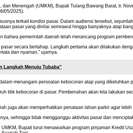
 dan Menengah (UMKM), Bupati Tulang Bawang Barat, Ir. Novr
06/05/2025).
ususnya terkait kondisi pasar. Dalam audiensi tersebut, seju
nataan pasar yang dinilai semrawut hingga banyaknya atap ban
n bahwa pemerintah daerah telah merancang program pembenah
pasar secara bertahap. Langkah pertama akan dilakukan denga
rtata dan nyaman,” ujarnya.
an Langkah Menuju Tubaba"
h dalam menangani persoalan kebocoran atap yang dikeluhkan 
 titik kebocoran di pasar. Pembenahan akan kita lakukan seca
 juga akan memperhatikan penataan lahan parkir agar lebih te
ukannya, sehingga tidak mengganggu aktivitas pasar dan menci
 UMKM, Bupati turut menawarkan program pinjaman Kredit Us
Syariah Tani.