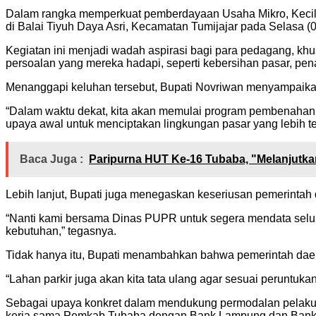
Dalam rangka memperkuat pemberdayaan Usaha Mikro, Kecil,
di Balai Tiyuh Daya Asri, Kecamatan Tumijajar pada Selasa (
Kegiatan ini menjadi wadah aspirasi bagi para pedagang, kh
persoalan yang mereka hadapi, seperti kebersihan pasar, pe
Menanggapi keluhan tersebut, Bupati Novriwan menyampaika
“Dalam waktu dekat, kita akan memulai program pembenahan 
upaya awal untuk menciptakan lingkungan pasar yang lebih te
Baca Juga :
Paripurna HUT Ke-16 Tubaba, "Melanjutk
Lebih lanjut, Bupati juga menegaskan keseriusan pemerinta
“Nanti kami bersama Dinas PUPR untuk segera mendata seluruh
kebutuhan,” tegasnya.
Tidak hanya itu, Bupati menambahkan bahwa pemerintah daerah
“Lahan parkir juga akan kita tata ulang agar sesuai perunt
Sebagai upaya konkret dalam mendukung permodalan pelaku
kerja sama Pemkab Tubaba dengan Bank Lampung dan Bank 