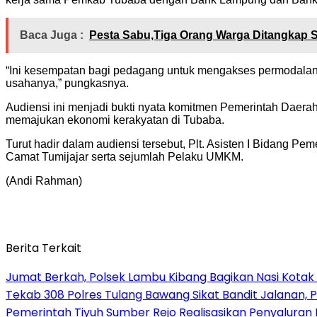
Baca Juga :
Pesta Sabu,Tiga Orang Warga Ditangkap 
“Ini kesempatan bagi pedagang untuk mengakses permodalan
usahanya,” pungkasnya.
Audiensi ini menjadi bukti nyata komitmen Pemerintah Daer
memajukan ekonomi kerakyatan di Tubaba.
Turut hadir dalam audiensi tersebut, Plt. Asisten I Bidang 
Camat Tumijajar serta sejumlah Pelaku UMKM.
(Andi Rahman)
Berita Terkait
Jumat Berkah, Polsek Lambu Kibang Bagikan Nasi Kotak
Tekab 308 Polres Tulang Bawang Sikat Bandit Jalanan, P
Pemerintah Tiyuh Sumber Rejo Realisasikan Penyaluran