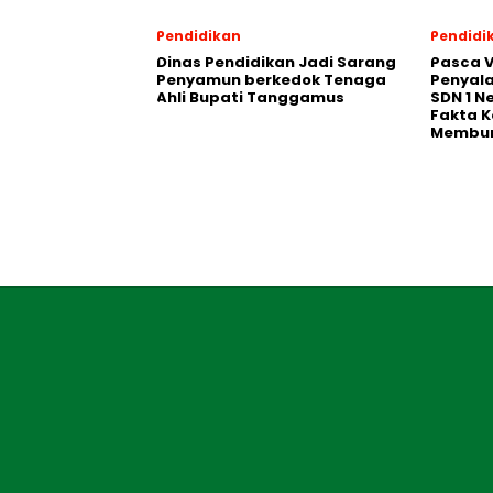
Pendidikan
Pendidi
Dinas Pendidikan Jadi Sarang
Pasca V
Penyamun berkedok Tenaga
Penyal
Ahli Bupati Tanggamus
SDN 1 N
Fakta K
Membu