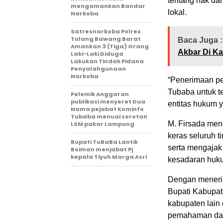
tentang hak da
mengamankan Bandar
lokal.
Narkoba
Satresnarkoba Polres
Tulang Bawang Barat
Baca Juga :
Amankan 3 (Tiga) Orang
Akbar Di K
Laki-Laki Diduga
Lakukan Tindak Pidana
Penyalahgunaan
Narkoba
“Penerimaan p
Tubaba untuk t
Pelemik Anggaran
publikasi menyeret Dua
entitas hukum y
Nama pejabat Kominfo
Tubaba menuai sorotan
M. Firsada men
LSM pakar Lampung
keras seluruh t
Bupati TuBaBa Lantik
serta mengajak
Boiman menjabat Pj
kepala Tiyuh Marga Asri
kesadaran hukum
Dengan meneri
Bupati Kabupat
kabupaten lain
pemahaman dan