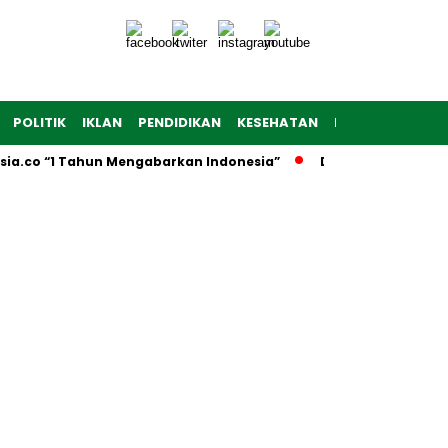
POLITIK
IKLAN
PENDIDIKAN
KESEHATAN
RAGAM
TEKNO
sia.co “1 Tahun Mengabarkan Indonesia”
Dibuka Firsada G