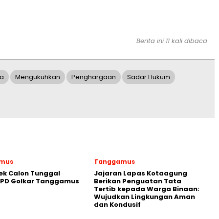
Berita ini 11 kali dibaca
a
Mengukuhkan
Penghargaan
Sadar Hukum
mus
Tanggamus
ek Calon Tunggal
Jajaran Lapas Kotaagung
DPD Golkar Tanggamus
Berikan Penguatan Tata
Tertib kepada Warga Binaan:
Wujudkan Lingkungan Aman
dan Kondusif