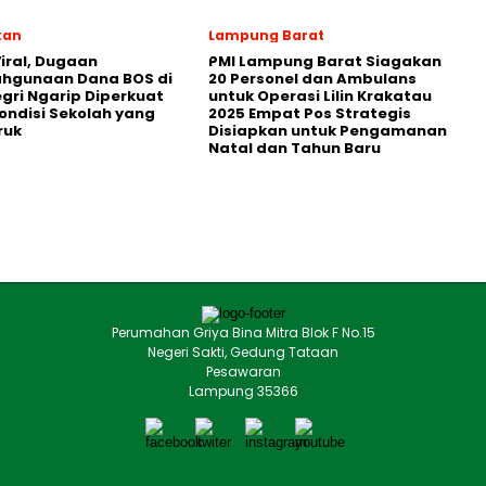
kan
Lampung Barat
iral, Dugaan
PMI Lampung Barat Siagakan
ahgunaan Dana BOS di
20 Personel dan Ambulans
egri Ngarip Diperkuat
untuk Operasi Lilin Krakatau
ondisi Sekolah yang
2025 Empat Pos Strategis
ruk
Disiapkan untuk Pengamanan
Natal dan Tahun Baru
Perumahan Griya Bina Mitra Blok F No.15
Negeri Sakti, Gedung Tataan
Pesawaran
Lampung 35366