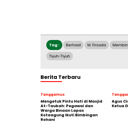
Tag :
Berhasil
M. Firsada
Membin
Tiyuh-Tiyuh
Berita Terbaru
Tanggamus
Tangga
Mengetuk Pintu Hati di Masjid
Agus Ci
At-Taubah: Pegawai dan
Ketua 
Warga Binaan Lapas
Kotaagung Ikuti Bimbingan
Rohani