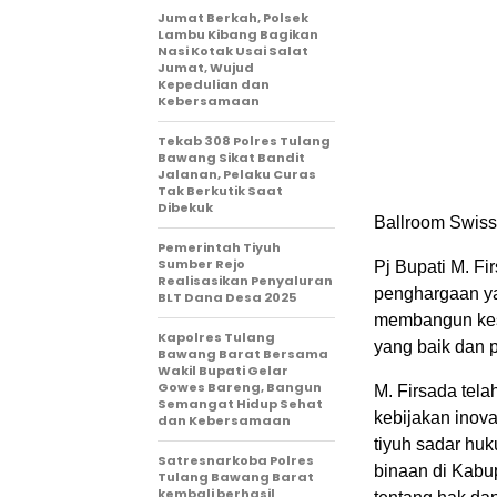
Jumat Berkah, Polsek
Lambu Kibang Bagikan
Nasi Kotak Usai Salat
Jumat, Wujud
Kepedulian dan
Kebersamaan
Tekab 308 Polres Tulang
Bawang Sikat Bandit
Jalanan, Pelaku Curas
Tak Berkutik Saat
Dibekuk
Ballroom Swiss
Pemerintah Tiyuh
Sumber Rejo
Pj Bupati M. F
Realisasikan Penyaluran
penghargaan ya
BLT Dana Desa 2025
membangun kesa
Kapolres Tulang
yang baik dan 
Bawang Barat Bersama
Wakil Bupati Gelar
Gowes Bareng, Bangun
M. Firsada tel
Semangat Hidup Sehat
kebijakan inova
dan Kebersamaan
tiyuh sadar huku
Satresnarkoba Polres
binaan di Kab
Tulang Bawang Barat
kembali berhasil