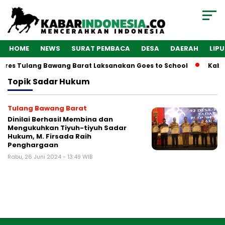
HOME
NEWS
SURAT PEMBACA
DESA
DAERAH
LIP
olres Tulang Bawang Barat Laksanakan Goes to School
Kaba
Topik
Sadar Hukum
Tulang Bawang Barat
Dinilai Berhasil Membina dan
Mengukuhkan Tiyuh-tiyuh Sadar
Hukum, M. Firsada Raih
Penghargaan
Rabu, 26 Juni 2024 - 13:49 WIB