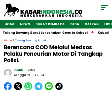
HOME
NEWS
SURAT PEMBACA
DESA
DAERAH
LIP
 Tulang Bawang Barat Laksanakan Goes to School
Kabarindo
/
Home
Tulang Bawang Barat
Berencana COD Melalui Medsos
Pelaku Pencurian Motor Di Tangkap
Polisi.
Galih
- Editor
Minggu, 21 Juli 2024