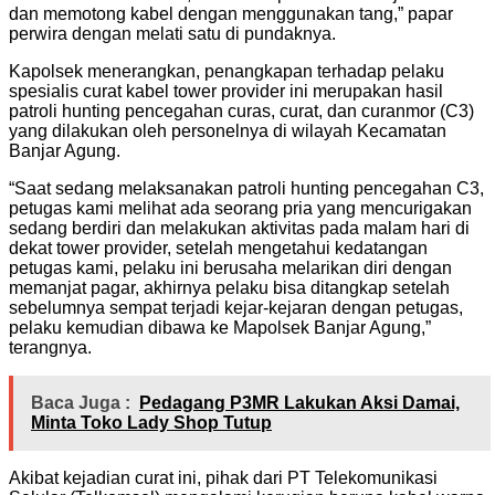
dan memotong kabel dengan menggunakan tang,” papar
perwira dengan melati satu di pundaknya.
Kapolsek menerangkan, penangkapan terhadap pelaku
spesialis curat kabel tower provider ini merupakan hasil
patroli hunting pencegahan curas, curat, dan curanmor (C3)
yang dilakukan oleh personelnya di wilayah Kecamatan
Banjar Agung.
“Saat sedang melaksanakan patroli hunting pencegahan C3,
petugas kami melihat ada seorang pria yang mencurigakan
sedang berdiri dan melakukan aktivitas pada malam hari di
dekat tower provider, setelah mengetahui kedatangan
petugas kami, pelaku ini berusaha melarikan diri dengan
memanjat pagar, akhirnya pelaku bisa ditangkap setelah
sebelumnya sempat terjadi kejar-kejaran dengan petugas,
pelaku kemudian dibawa ke Mapolsek Banjar Agung,”
terangnya.
Baca Juga :
Pedagang P3MR Lakukan Aksi Damai,
Minta Toko Lady Shop Tutup
Akibat kejadian curat ini, pihak dari PT Telekomunikasi