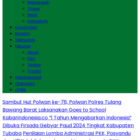
Menengah
Tinggi
Riset
Kebijakan
Kesehatan
Ragam
Teknologi
Hiburan
Musik
Film
Teater
Tradisi
Internasional
Olahraga
OPINI
Sambut Hut Polwan ke-76, Polwan Polres Tulang
Bawang Barat Laksanakan Goes to School
Kabarindonesia.co “1 Tahun Mengabarkan Indonesia”
Dibuka Firsada Gebyar Paud 2024 Tingkat Kabupaten
Tubaba
Penilaian Lomba Administrasi PKK, Posyandu