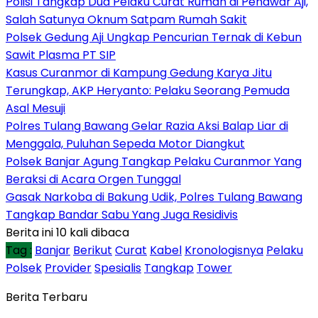
Polisi Tangkap Dua Pelaku Curat Rumah di Penawar Aji,
Salah Satunya Oknum Satpam Rumah Sakit
Polsek Gedung Aji Ungkap Pencurian Ternak di Kebun
Sawit Plasma PT SIP
Kasus Curanmor di Kampung Gedung Karya Jitu
Terungkap, AKP Heryanto: Pelaku Seorang Pemuda
Asal Mesuji
Polres Tulang Bawang Gelar Razia Aksi Balap Liar di
Menggala, Puluhan Sepeda Motor Diangkut
Polsek Banjar Agung Tangkap Pelaku Curanmor Yang
Beraksi di Acara Orgen Tunggal
Gasak Narkoba di Bakung Udik, Polres Tulang Bawang
Tangkap Bandar Sabu Yang Juga Residivis
Berita ini 10 kali dibaca
Tag :
Banjar
Berikut
Curat
Kabel
Kronologisnya
Pelaku
Polsek
Provider
Spesialis
Tangkap
Tower
Berita Terbaru