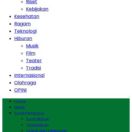
Riset
Kebijakan
Kesehatan
Ragam
Teknologi
Hiburan
Musik
Film
Teater
Tradisi
Internasional
Olahraga
OPINI
Home
News
Surat Pembaca
Surat Masuk
Tanggapan
Syarat dan Ketentuan