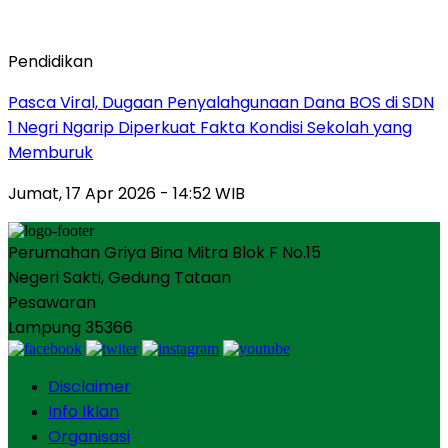
Pendidikan
Pasca Viral, Dugaan Penyalahgunaan Dana BOS di SDN
1 Negri Ngarip Diperkuat Fakta Kondisi Sekolah yang
Memburuk
Jumat, 17 Apr 2026 - 14:52 WIB
Perumahan Griya Bina Mitra Blok F No.15
Negeri Sakti, Gedung Tataan
Pesawaran
Lampung 35366
Disclaimer
Info Iklan
Organisasi