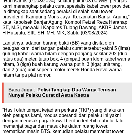
“Hari Kamis (01/08/2024), sekitar pukul 03.00 WIB, petugas
kami menangkap pelaku curat spesialis kabel tower provider.
Ia ditangkap saat sedang beraksi di salah satu tower
provider di Kampung Moris Jaya, Kecamatan Banjar Agung,”
kata Kapolsek Banjar Agung, Kompol Feizal Reza Harahap,
SE, M.Si, mewakili Kapolres Tulang Bawang, AKBP James
H Hutajulu, SIK, SH, MH, MIK, Sabtu (03/08/2024).
Lanjutnya, adapun barang bukti (BB) yang disita oleh
petugas kami dari tangan pelaku curat tersebut yakni 5 (lima)
gulung kabel warna hitam dengan panjang sekitar 202 (dua
ratus dua) meter, tutup box, 4 (empat) buah klem kabel warna
hitam, 3 (tiga) buah karung warna putih, 3 (tiga) unit tang,
dan 2 (dua) unit sepeda motor merek Honda Revo warna
hitam tanpa plat nomor.
Baca Juga :
Polisi Tangkap Dua Warga Terusan
Nunyai Pelaku Curat di Astra Ksetra
“Hasil olah tempat kejadian perkara (TKP) yang dilakukan
oleh petugas kami, modus operandi dari pelaku ini yakni
dengan merusak pagar kawat berduri terlebih dahulu, lalu
memanjat pagar dan masuk ke dalam ruang tower,
mematikan mesin BTS, kemudian pelaku memanjat tower