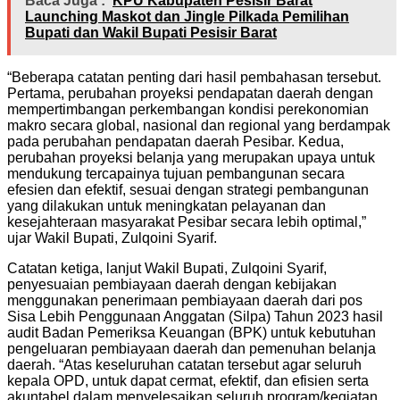
Baca Juga :
KPU Kabupaten Pesisir Barat
Launching Maskot dan Jingle Pilkada Pemilihan
Bupati dan Wakil Bupati Pesisir Barat
“Beberapa catatan penting dari hasil pembahasan tersebut.
Pertama, perubahan proyeksi pendapatan daerah dengan
mempertimbangan perkembangan kondisi perekonomian
makro secara global, nasional dan regional yang berdampak
pada perubahan pendapatan daerah Pesibar. Kedua,
perubahan proyeksi belanja yang merupakan upaya untuk
mendukung tercapainya tujuan pembangunan secara
efesien dan efektif, sesuai dengan strategi pembangunan
yang dilakukan untuk meningkatan pelayanan dan
kesejahteraan masyarakat Pesibar secara lebih optimal,”
ujar Wakil Bupati, Zulqoini Syarif.
Catatan ketiga, lanjut Wakil Bupati, Zulqoini Syarif,
penyesuaian pembiayaan daerah dengan kebijakan
menggunakan penerimaan pembiayaan daerah dari pos
Sisa Lebih Penggunaan Anggatan (Silpa) Tahun 2023 hasil
audit Badan Pemeriksa Keuangan (BPK) untuk kebutuhan
pengeluaran pembiayaan daerah dan pemenuhan belanja
daerah. “Atas keseluruhan catatan tersebut agar seluruh
kepala OPD, untuk dapat cermat, efektif, dan efisien serta
akuntabel dalam menyelesaikan seluruh program/kegiatan