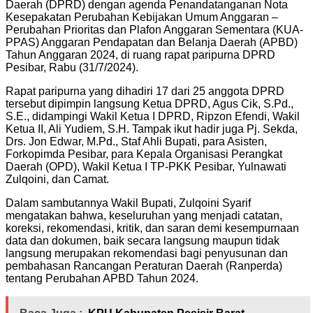
Daerah (DPRD) dengan agenda Penandatanganan Nota
Kesepakatan Perubahan Kebijakan Umum Anggaran –
Perubahan Prioritas dan Plafon Anggaran Sementara (KUA-
PPAS) Anggaran Pendapatan dan Belanja Daerah (APBD)
Tahun Anggaran 2024, di ruang rapat paripurna DPRD
Pesibar, Rabu (31/7/2024).
Rapat paripurna yang dihadiri 17 dari 25 anggota DPRD
tersebut dipimpin langsung Ketua DPRD, Agus Cik, S.Pd.,
S.E., didampingi Wakil Ketua I DPRD, Ripzon Efendi, Wakil
Ketua II, Ali Yudiem, S.H. Tampak ikut hadir juga Pj. Sekda,
Drs. Jon Edwar, M.Pd., Staf Ahli Bupati, para Asisten,
Forkopimda Pesibar, para Kepala Organisasi Perangkat
Daerah (OPD), Wakil Ketua I TP-PKK Pesibar, Yulnawati
Zulqoini, dan Camat.
Dalam sambutannya Wakil Bupati, Zulqoini Syarif
mengatakan bahwa, keseluruhan yang menjadi catatan,
koreksi, rekomendasi, kritik, dan saran demi kesempurnaan
data dan dokumen, baik secara langsung maupun tidak
langsung merupakan rekomendasi bagi penyusunan dan
pembahasan Rancangan Peraturan Daerah (Ranperda)
tentang Perubahan APBD Tahun 2024.