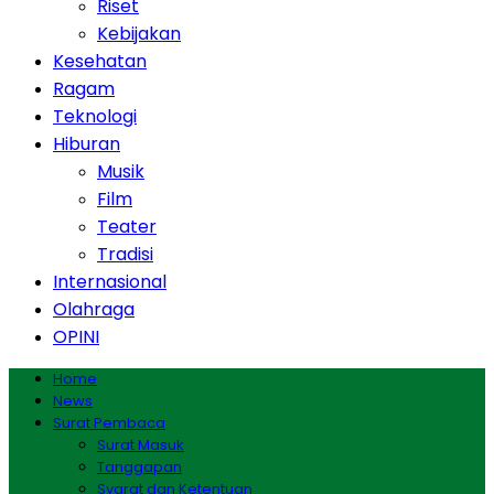
Riset
Kebijakan
Kesehatan
Ragam
Teknologi
Hiburan
Musik
Film
Teater
Tradisi
Internasional
Olahraga
OPINI
Home
News
Surat Pembaca
Surat Masuk
Tanggapan
Syarat dan Ketentuan