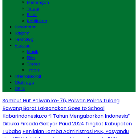
Menengah
Tinggi
Riset
Kebijakan
Kesehatan
Ragam
Teknologi
Hiburan
Musik
Film
Teater
Tradisi
Internasional
Olahraga
OPINI
Sambut Hut Polwan ke-76, Polwan Polres Tulang
Bawang Barat Laksanakan Goes to School
Kabarindonesia.co “1 Tahun Mengabarkan Indonesia”
Dibuka Firsada Gebyar Paud 2024 Tingkat Kabupaten
Tubaba
Penilaian Lomba Administrasi PKK, Posyandu