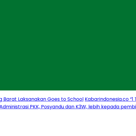
g Barat Laksanakan Goes to School
Kabarindonesia.co “1
 Administrasi PKK, Posyandu dan K3W, lebih kepada pem