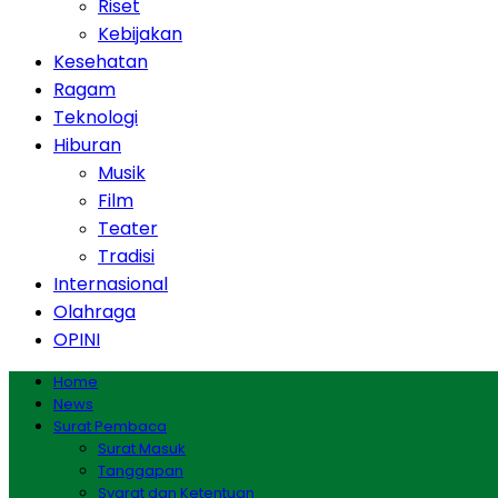
Riset
Kebijakan
Kesehatan
Ragam
Teknologi
Hiburan
Musik
Film
Teater
Tradisi
Internasional
Olahraga
OPINI
Home
News
Surat Pembaca
Surat Masuk
Tanggapan
Syarat dan Ketentuan