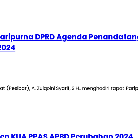
iri Paripurna DPRD Agenda Penandat
2024
arat (Pesibar), A. Zulqoini Syarif, S.H., menghadiri rapa
ken KUA PPAS APBD Perubahan 2024