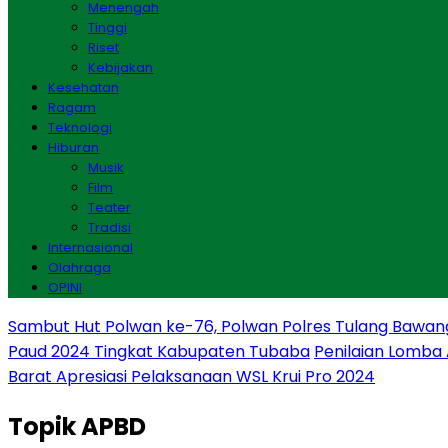
Menengah
Tinggi
Riset
Kebijakan
Kesehatan
Ragam
Teknologi
Hiburan
Musik
Film
Teater
Tradisi
Internasional
Olahraga
OPINI
Sambut Hut Polwan ke-76, Polwan Polres Tulang Bawan
Paud 2024 Tingkat Kabupaten Tubaba
Penilaian Lomba
Barat Apresiasi Pelaksanaan WSL Krui Pro 2024
Topik
APBD