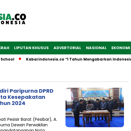
ERAH
LIPUTAN KHUSUS
ADVERTORIAL
NASIONAL
EKONOMI
School
Kabarindonesia.co “1 Tahun Mengabarkan Indonesia
adiri Paripurna DPRD
ta Kesepakatan
hun 2024
ti Pesisir Barat (Pesibar), A.
ripurna Dewan Perwakilan
Penandatanganan Nota…