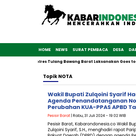
HOME
NEWS
SURAT PEMBACA
DESA
DA
 ke-76, Polwan Polres Tulang Bawang Barat Laksanakan Goes to 
Topik
NOTA
Wakil Bupati Zulqoini Syarif H
Agenda Penandatanganan No
Perubahan KUA-PPAS APBD Ta
Pesisir Barat
| Rabu, 31 Juli 2024 - 19:02 WIB
Pesisir Barat, Kabarondonesia.co Wakil Bupa
Zulqoini Syarif, S.H., menghadiri rapat Pa
Rakyat Daerah (DPRD) dengan agenda 