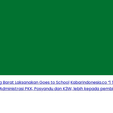
g Barat Laksanakan Goes to School
Kabarindonesia.co “1
 Administrasi PKK, Posyandu dan K3W, lebih kepada pem