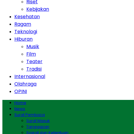
Riset
Kebijakan
Kesehatan
Ragam
Teknologi
Hiburan
Musik
Film
Teater
Tradisi
Internasional
Olahraga
OPINI
Home
News
Surat Pembaca
Surat Masuk
Tanggapan
Syarat dan Ketentuan