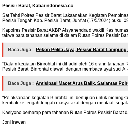
Pesisir Barat, Kabarindonesia.co
Sat Tahti Polres Pesisir Barat Laksanakan Kegiatan Pembinaa
Pesisir Tengah Kab. Pesisir Barat, Jum’at (17/5/2024) pukul 0
Kapolres Pesisir Barat AKBP Alsyahendra diwakili Kasihumas
takwa para tahanan selama di dalam Rutan Polres Pesisir Bar
Baca Juga :
Pekon Pelita Jaya, Pesisir Barat Lampun
“Dalam kegiatan Binrohtal ini dihadiri oleh 16 orang tahanan 
Pesisir Barat. Binrohtal diawali dengan membaca ayat suci Al
Baca Juga :
Antisipasi Macet Arus Balik, Satlantas Pol
“Pelaksanaan kegiatan Binrohtal ini bertujuan untuk menin
kembali ke tengah-tengah masyarakat dengan mentaati segal
Kasiyono berharap para tahanan Rutan Polres Pesisir Barat d
Joni Irawan