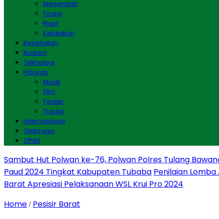
Menengah
Tinggi
Riset
Kebijakan
Kesehatan
Ragam
Teknologi
Hiburan
Musik
Film
Teater
Tradisi
Internasional
Olahraga
OPINI
Sambut Hut Polwan ke-76, Polwan Polres Tulang Bawan
Paud 2024 Tingkat Kabupaten Tubaba
Penilaian Lomba
Barat Apresiasi Pelaksanaan WSL Krui Pro 2024
Home
Pesisir Barat
/