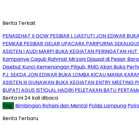
Berita Terkait
PENASEHAT II GOW PESIBAR L LIASTUTI JON EDWAR BUK
PEMKAB PESIBAR GELAR UPACARA PARIPURNA SEKALIGUS
ASISTEN I AUDI MARPI BUKA KEGIATAN PERINGATAN HUT
Kampanye Cagub Rahmat Mirzani Djausal di Pesisir Bara
Disebut Kunci Kemenangan Pilgub, RMD Akan Buka Perha
PJ. SEKDA JON EDWAR BUKA LOMBA KICAU MANIA KARA
ASISTEN III GUNAWAN BUKA KEGIATAN ENTRY MEETING PE
BUPATI AGUS ISTIQLAL HADIRI PELETAKAN BATU PERT
Berita ini 24 kali dibaca
Tag :
Bimbingan Rohani dan Mental
Polda Lampung
Polr
Berita Terbaru