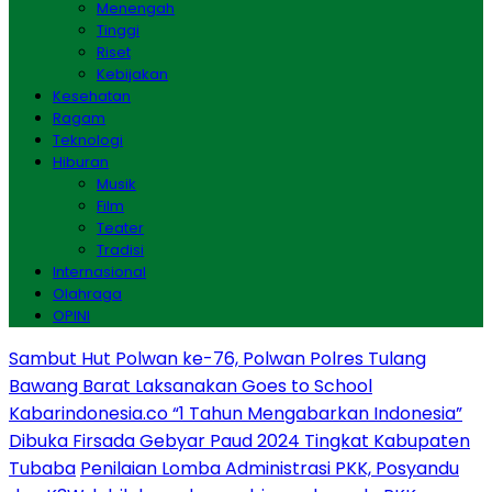
Menengah
Tinggi
Riset
Kebijakan
Kesehatan
Ragam
Teknologi
Hiburan
Musik
Film
Teater
Tradisi
Internasional
Olahraga
OPINI
Sambut Hut Polwan ke-76, Polwan Polres Tulang
Bawang Barat Laksanakan Goes to School
Kabarindonesia.co “1 Tahun Mengabarkan Indonesia”
Dibuka Firsada Gebyar Paud 2024 Tingkat Kabupaten
Tubaba
Penilaian Lomba Administrasi PKK, Posyandu