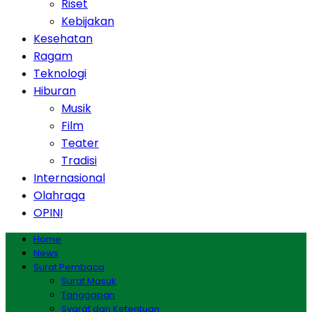
Riset
Kebijakan
Kesehatan
Ragam
Teknologi
Hiburan
Musik
Film
Teater
Tradisi
Internasional
Olahraga
OPINI
Home
News
Surat Pembaca
Surat Masuk
Tanggapan
Syarat dan Ketentuan