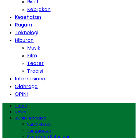
Riset
Kebijakan
Kesehatan
Ragam
Teknologi
Hiburan
Musik
Film
Teater
Tradisi
Internasional
Olahraga
OPINI
Home
News
Surat Pembaca
Surat Masuk
Tanggapan
Syarat dan Ketentuan