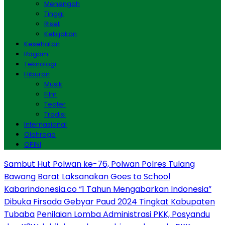
Menengah
Tinggi
Riset
Kebijakan
Kesehatan
Ragam
Teknologi
Hiburan
Musik
Film
Teater
Tradisi
Internasional
Olahraga
OPINI
Sambut Hut Polwan ke-76, Polwan Polres Tulang
Bawang Barat Laksanakan Goes to School
Kabarindonesia.co “1 Tahun Mengabarkan Indonesia”
Dibuka Firsada Gebyar Paud 2024 Tingkat Kabupaten
Tubaba
Penilaian Lomba Administrasi PKK, Posyandu