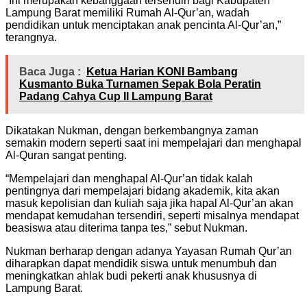
“Ini merupakan kebanggaan tersendiri bagi Kabupaten
Lampung Barat memiliki Rumah Al-Qur’an, wadah
pendidikan untuk menciptakan anak pencinta Al-Qur’an,”
terangnya.
Baca Juga :
Ketua Harian KONI Bambang
Kusmanto Buka Turnamen Sepak Bola Peratin
Padang Cahya Cup II Lampung Barat
Dikatakan Nukman, dengan berkembangnya zaman
semakin modern seperti saat ini mempelajari dan menghapal
Al-Quran sangat penting.
“Mempelajari dan menghapal Al-Qur’an tidak kalah
pentingnya dari mempelajari bidang akademik, kita akan
masuk kepolisian dan kuliah saja jika hapal Al-Qur’an akan
mendapat kemudahan tersendiri, seperti misalnya mendapat
beasiswa atau diterima tanpa tes,” sebut Nukman.
Nukman berharap dengan adanya Yayasan Rumah Qur’an
diharapkan dapat mendidik siswa untuk menumbuh dan
meningkatkan ahlak budi pekerti anak khususnya di
Lampung Barat.