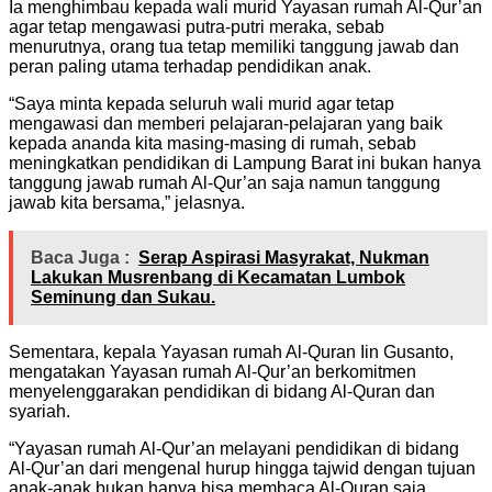
Ia menghimbau kepada wali murid Yayasan rumah Al-Qur’an
agar tetap mengawasi putra-putri meraka, sebab
menurutnya, orang tua tetap memiliki tanggung jawab dan
peran paling utama terhadap pendidikan anak.
“Saya minta kepada seluruh wali murid agar tetap
mengawasi dan memberi pelajaran-pelajaran yang baik
kepada ananda kita masing-masing di rumah, sebab
meningkatkan pendidikan di Lampung Barat ini bukan hanya
tanggung jawab rumah Al-Qur’an saja namun tanggung
jawab kita bersama,” jelasnya.
Baca Juga :
Serap Aspirasi Masyrakat, Nukman
Lakukan Musrenbang di Kecamatan Lumbok
Seminung dan Sukau.
Sementara, kepala Yayasan rumah Al-Quran Iin Gusanto,
mengatakan Yayasan rumah Al-Qur’an berkomitmen
menyelenggarakan pendidikan di bidang Al-Quran dan
syariah.
“Yayasan rumah Al-Qur’an melayani pendidikan di bidang
Al-Qur’an dari mengenal hurup hingga tajwid dengan tujuan
anak-anak bukan hanya bisa membaca Al-Quran saja