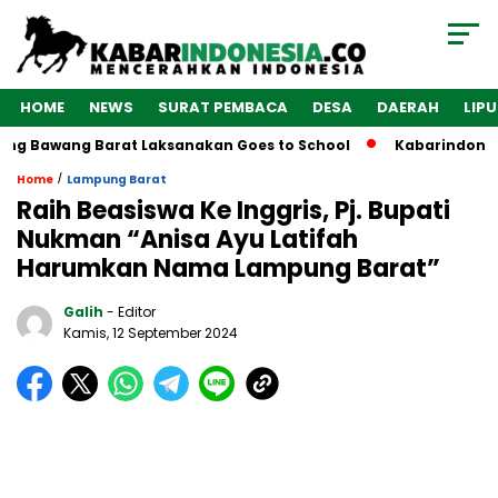
HOME
NEWS
SURAT PEMBACA
DESA
DAERAH
LIP
awang Barat Laksanakan Goes to School
Kabarindonesia.co 
/
Home
Lampung Barat
Raih Beasiswa Ke Inggris, Pj. Bupati
Nukman “Anisa Ayu Latifah
Harumkan Nama Lampung Barat”
Galih
- Editor
Kamis, 12 September 2024