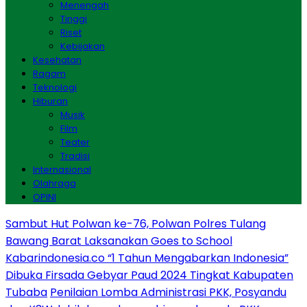
Menengah
Tinggi
Riset
Kebijakan
Kesehatan
Ragam
Teknologi
Hiburan
Musik
Film
Teater
Tradisi
Internasional
Olahraga
OPINI
Sambut Hut Polwan ke-76, Polwan Polres Tulang
Bawang Barat Laksanakan Goes to School
Kabarindonesia.co “1 Tahun Mengabarkan Indonesia”
Dibuka Firsada Gebyar Paud 2024 Tingkat Kabupaten
Tubaba
Penilaian Lomba Administrasi PKK, Posyandu