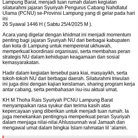
Lampung Barat, menjadi tuan rumah dalam kegiatan
silaturahmi jajaran Syuriyah Pengurus Cabang Nahdlatul
Ulama (PCNU) se-Provinsi Lampung yang di gelar pada hari
ini
26 Syawal 1446 H ( Sabtu 25/4/2025 M ).
Acara yang digelar dengan khidmat ini menjadi momentum
penting bagi jajaran Syuriyah NU dari berbagai kabupaten
dan kota di Lampung untuk mempererat ukhuwah,
memperkuat koordinasi organisasi, serta membahas peran
strategis NU dalam kehidupan keagamaan dan sosial
kemasyarakatan.
Hadir dalam kegiatan tersebut para kiai, masyayikh, serta
tokoh-tokoh NU dari berbagai daerah. Silaturahmi triwulan
ini juga diisi dengan kajian keislaman, sharing program kerja
antar cabang, serta pembahasan isu-isu aktual umat.
KH M Thoha Rais Syuriyah PCNU Lampung Barat
menyampaikan rasa syukur dan terima kasih atas
kepercayaan yang diberikan untuk menjadi tuan rumah. Ia
juga menekankan pentingnya memperkuat peran Syuriyah
dalam menjaga nilai-nilai Ahlussunnah wal Jamaah dan
mengawal umat dalam bingkai Islam rahmatan lil ‘alamin.