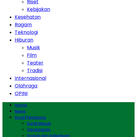
Riset
Kebijakan
Kesehatan
Ragam
Teknologi
Hiburan
Musik
Film
Teater
Tradisi
Internasional
Olahraga
OPINI
Home
News
Surat Pembaca
Surat Masuk
Tanggapan
Syarat dan Ketentuan