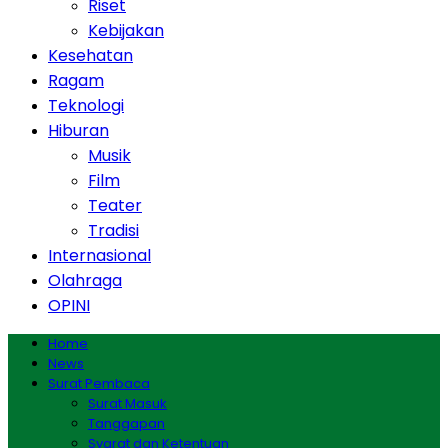
Riset
Kebijakan
Kesehatan
Ragam
Teknologi
Hiburan
Musik
Film
Teater
Tradisi
Internasional
Olahraga
OPINI
Home
News
Surat Pembaca
Surat Masuk
Tanggapan
Syarat dan Ketentuan