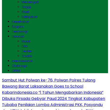
Menengah
Tinggi
Riset
Kebijakan
Kesehatan
Ragam
Teknologi
Hiburan
Musik
Film
Teater
Tradisi
Internasional
Olahraga
OPINI
Sambut Hut Polwan ke-76, Polwan Polres Tulang
Bawang Barat Laksanakan Goes to School
Kabarindonesia.co “1 Tahun Mengabarkan Indonesia”
Dibuka Firsada Gebyar Paud 2024 Tingkat Kabupaten
Tubaba
Penilaian Lomba Administrasi PKK, Posyandu