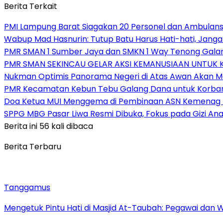
Berita Terkait
PMI Lampung Barat Siagakan 20 Personel dan Ambulans 
Wabup Mad Hasnurin: Tutup Batu Harus Hati-hati, Jang
PMR SMAN 1 Sumber Jaya dan SMKN 1 Way Tenong Galang
PMR SMAN SEKINCAU GELAR AKSI KEMANUSIAAN UNTUK
Nukman Optimis Panorama Negeri di Atas Awan Akan 
PMR Kecamatan Kebun Tebu Galang Dana untuk Korban B
Doa Ketua MUI Menggema di Pembinaan ASN Kemenag
SPPG MBG Pasar Liwa Resmi Dibuka, Fokus pada Gizi A
Berita ini 56 kali dibaca
Berita Terbaru
Tanggamus
Mengetuk Pintu Hati di Masjid At-Taubah: Pegawai dan 