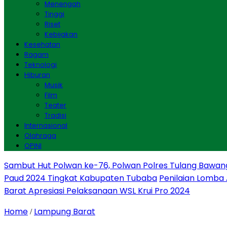
Menengah
Tinggi
Riset
Kebijakan
Kesehatan
Ragam
Teknologi
Hiburan
Musik
Film
Teater
Tradisi
Internasional
Olahraga
OPINI
Sambut Hut Polwan ke-76, Polwan Polres Tulang Bawan
Paud 2024 Tingkat Kabupaten Tubaba
Penilaian Lomba
Barat Apresiasi Pelaksanaan WSL Krui Pro 2024
Home
Lampung Barat
/