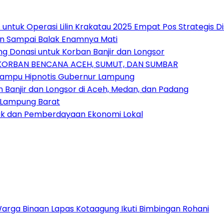
untuk Operasi Lilin Krakatau 2025 Empat Pos Strategis 
an Sampai Balak Enamnya Mati
 Donasi untuk Korban Banjir dan Longsor
 KORBAN BENCANA ACEH, SUMUT, DAN SUMBAR
Mampu Hipnotis Gubernur Lampung
anjir dan Longsor di Aceh, Medan, dan Padang
 Lampung Barat
nak dan Pemberdayaan Ekonomi Lokal
Warga Binaan Lapas Kotaagung Ikuti Bimbingan Rohani