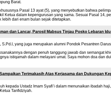
mpung Barat.
hususnya Pasal 13 ayat (5), yang menyebutkan bahwa pelimpah
l Ketua dalam kepengurusan yang sama. Sesuai Pasal 14, pej
 lebih dari enam bulan sejak ditetapkan.
an dan Lancar, Parosil Mabsus Tinjau Posko Lebaran Idul 
bi, S.Pd.I, yang juga merupakan alumni Pondok Pesantren Da
laksanakannya dengan penuh tanggung jawab dan semangat khi
gnya istiqamah dalam melayani umat. Saya mohon doa dan duk
 Sampaikan Terimakasih Atas Kerjasama dan Dukungan Ke
kepada Ustadz Imam Syafi’i dalam menunaikan ibadah haji,
Ketua Tanfidziyah.