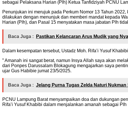
sebagai Pelaksana Harian (Plh) Ketua Tanfidziyah PCNU La
Penunjukan ini merujuk pada Perkum Nomor 13 Tahun 2022, k
dilakukan dengan menunjuk dan memberi mandat kepada Waki
Harian (Plh), dan Pasal 15 menyatakan masa jabatan Plh tidak
Baca Juga :
Pastikan Kelancaran Arus Mudik yang Nyam
Dalam kesempatan tersebut, Ustadz Moh. Rifa’i Yusuf Khabi
” Amanah ini sangat berat, namun Insya Allah saya akan me
dari Ponpes Darussalam Blokagung mengajarkan saya pentin
ujar Gus Habibie jumat 23/5/2025.
Baca Juga :
Jelang Purna Tugas Zelda Naturi Nukman
PCNU Lampung Barat menyampaikan doa dan dukungan penuh 
Rifa’i Yusuf Khabibi dalam menjalankan amanah sebagai Plh 