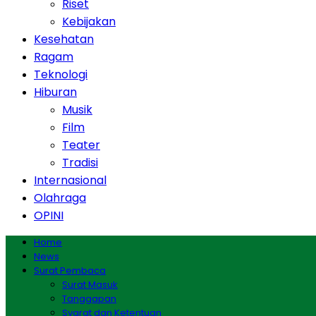
Riset
Kebijakan
Kesehatan
Ragam
Teknologi
Hiburan
Musik
Film
Teater
Tradisi
Internasional
Olahraga
OPINI
Home
News
Surat Pembaca
Surat Masuk
Tanggapan
Syarat dan Ketentuan