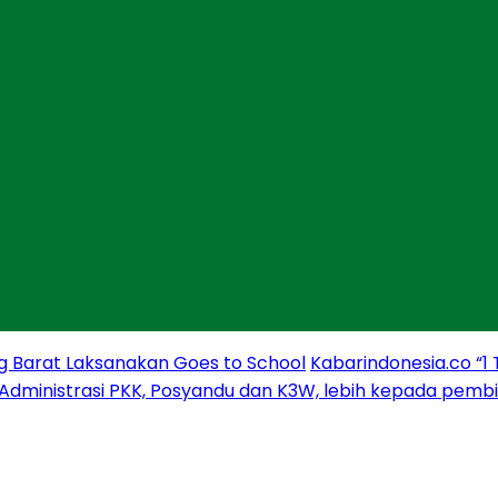
g Barat Laksanakan Goes to School
Kabarindonesia.co “1
 Administrasi PKK, Posyandu dan K3W, lebih kepada pem