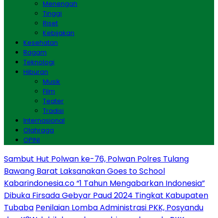
Menengah
Tinggi
Riset
Kebijakan
Kesehatan
Ragam
Teknologi
Hiburan
Musik
Film
Teater
Tradisi
Internasional
Olahraga
OPINI
Sambut Hut Polwan ke-76, Polwan Polres Tulang
Bawang Barat Laksanakan Goes to School
Kabarindonesia.co “1 Tahun Mengabarkan Indonesia”
Dibuka Firsada Gebyar Paud 2024 Tingkat Kabupaten
Tubaba
Penilaian Lomba Administrasi PKK, Posyandu