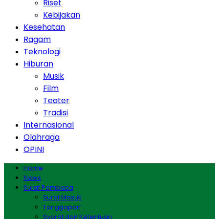
Riset
Kebijakan
Kesehatan
Ragam
Teknologi
Hiburan
Musik
Film
Teater
Tradisi
Internasional
Olahraga
OPINI
Home
News
Surat Pembaca
Surat Masuk
Tanggapan
Syarat dan Ketentuan