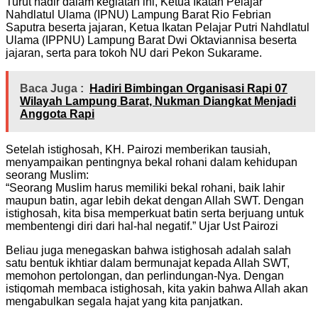
Turut hadir dalam kegiatan ini, Ketua Ikatan Pelajar
Nahdlatul Ulama (IPNU) Lampung Barat Rio Febrian
Saputra beserta jajaran, Ketua Ikatan Pelajar Putri Nahdlatul
Ulama (IPPNU) Lampung Barat Dwi Oktaviannisa beserta
jajaran, serta para tokoh NU dari Pekon Sukarame.
Baca Juga :
Hadiri Bimbingan Organisasi Rapi 07
Wilayah Lampung Barat, Nukman Diangkat Menjadi
Anggota Rapi
Setelah istighosah, KH. Pairozi memberikan tausiah,
menyampaikan pentingnya bekal rohani dalam kehidupan
seorang Muslim:
“Seorang Muslim harus memiliki bekal rohani, baik lahir
maupun batin, agar lebih dekat dengan Allah SWT. Dengan
istighosah, kita bisa memperkuat batin serta berjuang untuk
membentengi diri dari hal-hal negatif.” Ujar Ust Pairozi
Beliau juga menegaskan bahwa istighosah adalah salah
satu bentuk ikhtiar dalam bermunajat kepada Allah SWT,
memohon pertolongan, dan perlindungan-Nya. Dengan
istiqomah membaca istighosah, kita yakin bahwa Allah akan
mengabulkan segala hajat yang kita panjatkan.