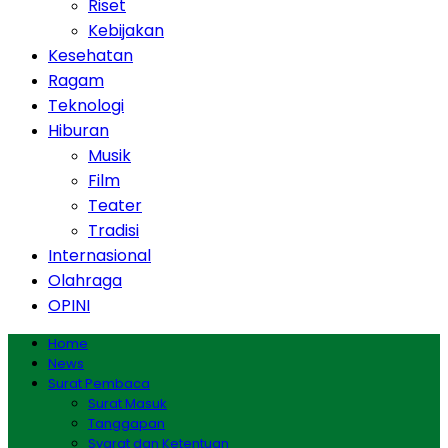
Riset
Kebijakan
Kesehatan
Ragam
Teknologi
Hiburan
Musik
Film
Teater
Tradisi
Internasional
Olahraga
OPINI
Home
News
Surat Pembaca
Surat Masuk
Tanggapan
Syarat dan Ketentuan