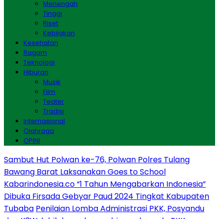
Menengah
Tinggi
Riset
Kebijakan
Kesehatan
Ragam
Teknologi
Hiburan
Musik
Film
Teater
Tradisi
Internasional
Olahraga
OPINI
Sambut Hut Polwan ke-76, Polwan Polres Tulang
Bawang Barat Laksanakan Goes to School
Kabarindonesia.co “1 Tahun Mengabarkan Indonesia”
Dibuka Firsada Gebyar Paud 2024 Tingkat Kabupaten
Tubaba
Penilaian Lomba Administrasi PKK, Posyandu