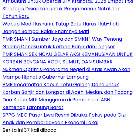
Ambulans untuk Operasi Lilin Krakatau 2025 Empat Pos
Strategis Disiapkan untuk Pengamanan Natal dan
Tahun Baru
Wabup Mad Hasnurin: Tutup Batu Harus Hati-hati,
Jangan Sampai Balak Enamnya Mati
PMR SMAN 1 Sumber Jaya dan SMKN 1 Way Tenong
Galang Donasi untuk Korban Banjir dan Longsor
PMR SMAN SEKINCAU GELAR AKSI KEMANUSIAAN UNTUK
KORBAN BENCANA ACEH, SUMUT, DAN SUMBAR
Nukman Optimis Panorama Negeri di Atas Awan Akan
Mampu Hipnotis Gubernur Lampung
PMR Kecamatan Kebun Tebu Galang Dana untuk
Korban Banjir dan Longsor di Aceh, Medan, dan Padang
Doa Ketua MUI Menggema di Pembinaan ASN
Kemenag Lampung Barat
SPPG MBG Pasar Liwa Resmi Dibuka, Fokus pada Gizi
Anak dan Pemberdayaan Ekonomi Lokal
Berita ini 37 kali dibaca