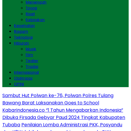
Menengah
Tinggi
Riset
Kebijakan
Kesehatan
Ragam
Teknologi
Hiburan
Musik
Film
Teater
Tradisi
Internasional
Olahraga
OPINI
Sambut Hut Polwan ke-76, Polwan Polres Tulang
Bawang Barat Laksanakan Goes to School
Kabarindonesia.co “1 Tahun Mengabarkan Indonesia”
Dibuka Firsada Gebyar Paud 2024 Tingkat Kabupaten
Tubaba
Penilaian Lomba Administrasi PKK, Posyandu