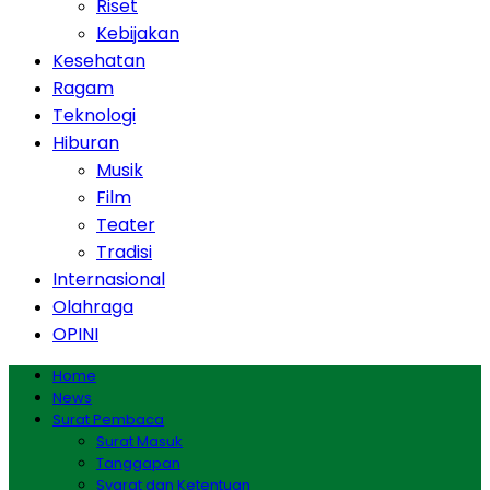
Riset
Kebijakan
Kesehatan
Ragam
Teknologi
Hiburan
Musik
Film
Teater
Tradisi
Internasional
Olahraga
OPINI
Home
News
Surat Pembaca
Surat Masuk
Tanggapan
Syarat dan Ketentuan