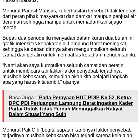
Parosil Mabsus.
Menurut Parosil Mabsus, keberhasilan tersebut tidak terlepas
dari peran pihak masyarakat dan damkar maupun penjual air
deruman sehingga mampu untuk memadamkan sijago
merah.
Bupati dua periode itu menyadari dalam kurun dua bulan ini
grafik intensitas kebakaran di Lampung Barat meningkat,
sehingga ke depan dirinya akan mengumpulkan seluruh
camat dan peratin untuk membahas kejadian mengerikan itu.
“Nanti akan saya kumpulkan seluruh camat dan peratin
untuk membicarakan faktor-faktor penyebab terjadinya
musibah kebakaran, kemudian akan kita pelajari langkah
apa yang harus kita ambil,” ujarnya.
Baca Juga :
Pada Perayaan HUT PDIP Ke-52, Ketua
DPC PDI Perjuangan Lampung Barat Ingatkan Kader
Partai Untuk Tidak Pernah Meninggalkan Rakyat
Dalam Situasi Yang Sulit
Menurut Pak Cik (begitu sapaan karibnya) faktor penyebab
terjadinya musibah kebakaran bisa terjadi karena kelalaian