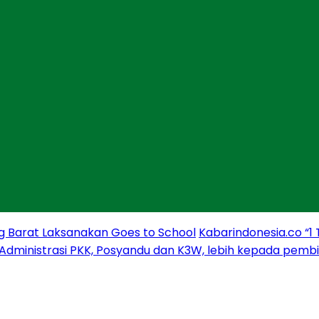
g Barat Laksanakan Goes to School
Kabarindonesia.co “1
 Administrasi PKK, Posyandu dan K3W, lebih kepada pem