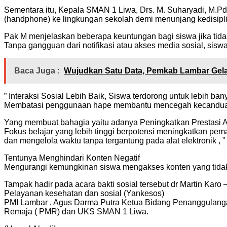
Sementara itu, Kepala SMAN 1 Liwa, Drs. M. Suharyadi, M.
(handphone) ke lingkungan sekolah demi menunjang kedisiplin
Pak M menjelaskan beberapa keuntungan bagi siswa jika tid
Tanpa gangguan dari notifikasi atau akses media sosial, sisw
Baca Juga :
Wujudkan Satu Data, Pemkab Lambar Gel
” Interaksi Sosial Lebih Baik, Siswa terdorong untuk lebih
Membatasi penggunaan hape membantu mencegah kecanduan g
Yang membuat bahagia yaitu adanya Peningkatkan Prestasi 
Fokus belajar yang lebih tinggi berpotensi meningkatkan pem
dan mengelola waktu tanpa tergantung pada alat elektronik , ”
Tentunya Menghindari Konten Negatif
Mengurangi kemungkinan siswa mengakses konten yang tidak 
Tampak hadir pada acara bakti sosial tersebut dr Martin Karo
Pelayanan kesehatan dan sosial (Yankesos)
PMI Lambar , Agus Darma Putra Ketua Bidang Penanggulanga
Remaja ( PMR) dan UKS SMAN 1 Liwa.