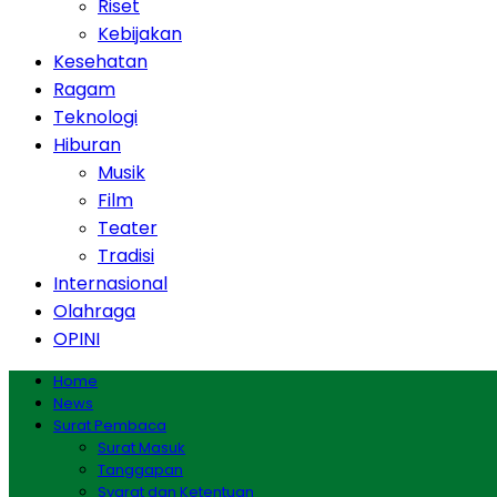
Riset
Kebijakan
Kesehatan
Ragam
Teknologi
Hiburan
Musik
Film
Teater
Tradisi
Internasional
Olahraga
OPINI
Home
News
Surat Pembaca
Surat Masuk
Tanggapan
Syarat dan Ketentuan