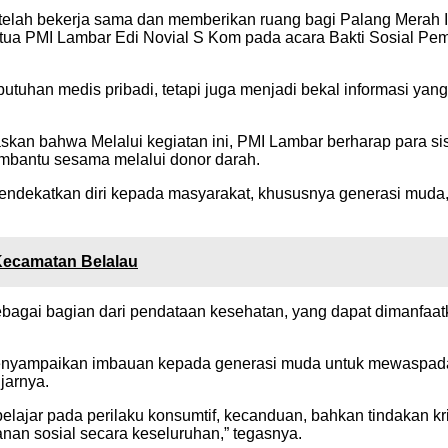
 telah bekerja sama dan memberikan ruang bagi Palang Merah
Ketua PMI Lambar Edi Novial S Kom pada acara Bakti Sosial Pe
uhan medis pribadi, tetapi juga menjadi bekal informasi yang 
an bahwa Melalui kegiatan ini, PMI Lambar berharap para sis
embantu sesama melalui donor darah.
mendekatkan diri kepada masyarakat, khususnya generasi mud
ecamatan Belalau
ebagai bagian dari pendataan kesehatan, yang dapat dimanfa
menyampaikan imbauan kepada generasi muda untuk mewaspadai
jarnya.
lajar pada perilaku konsumtif, kecanduan, bahkan tindakan kr
nan sosial secara keseluruhan,” tegasnya.