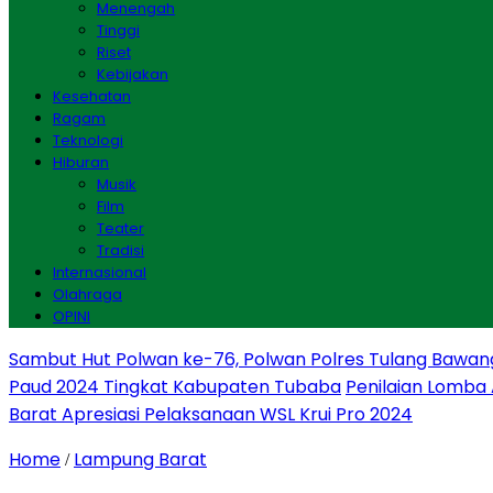
Menengah
Tinggi
Riset
Kebijakan
Kesehatan
Ragam
Teknologi
Hiburan
Musik
Film
Teater
Tradisi
Internasional
Olahraga
OPINI
Sambut Hut Polwan ke-76, Polwan Polres Tulang Bawan
Paud 2024 Tingkat Kabupaten Tubaba
Penilaian Lomba
Barat Apresiasi Pelaksanaan WSL Krui Pro 2024
Home
Lampung Barat
/