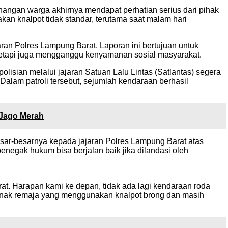
ngan warga akhirnya mendapat perhatian serius dari pihak
an knalpot tidak standar, terutama saat malam hari
an Polres Lampung Barat. Laporan ini bertujuan untuk
, tetapi juga mengganggu kenyamanan sosial masyarakat.
olisian melalui jajaran Satuan Lalu Lintas (Satlantas) segera
alam patroli tersebut, sejumlah kendaraan berhasil
 Jago Merah
esar-besarnya kepada jajaran Polres Lampung Barat atas
negak hukum bisa berjalan baik jika dilandasi oleh
at. Harapan kami ke depan, tidak ada lagi kendaraan roda
anak remaja yang menggunakan knalpot brong dan masih