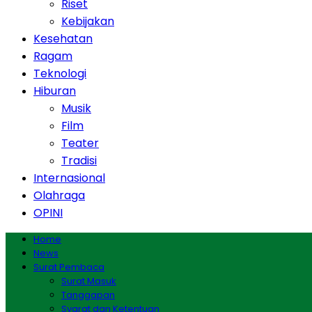
Riset
Kebijakan
Kesehatan
Ragam
Teknologi
Hiburan
Musik
Film
Teater
Tradisi
Internasional
Olahraga
OPINI
Home
News
Surat Pembaca
Surat Masuk
Tanggapan
Syarat dan Ketentuan