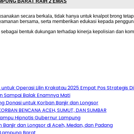
MPUNG BARAT RAIH 2 EMAS
aksanakan secara berkala, tidak hanya untuk knalpot brong tetapi
amanan bersama, serta memberikan edukasi kepada pengguna jal
 sebagai bentuk dukungan terhadap kinerja kepolisian dan ko
untuk Operasi Lilin Krakatau 2025 Empat Pos Strategis 
an Sampai Balak Enamnya Mati
 Donasi untuk Korban Banjir dan Longsor
 KORBAN BENCANA ACEH, SUMUT, DAN SUMBAR
Mampu Hipnotis Gubernur Lampung
anjir dan Longsor di Aceh, Medan, dan Padang
 Lampung Barat