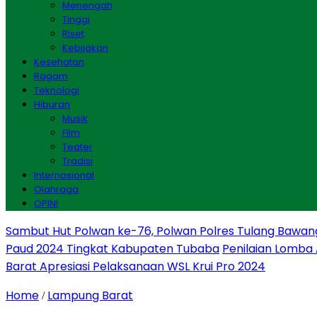
Menengah
Tinggi
Riset
Kebijakan
Kesehatan
Ragam
Teknologi
Hiburan
Musik
Film
Teater
Tradisi
Internasional
Olahraga
OPINI
Sambut Hut Polwan ke-76, Polwan Polres Tulang Bawan
Paud 2024 Tingkat Kabupaten Tubaba
Penilaian Lomba
Barat Apresiasi Pelaksanaan WSL Krui Pro 2024
Home
Lampung Barat
/