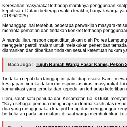
Keresahan masyarakat terhadap maraknya penggunaan knalpo
kepolisian. Dalam beberapa waktu terakhir, banyak warga ya
(01/06/2025).
Menanggapi hal tersebut, beberapa perwakilan masyarakat se
meminta perhatian dan tindakan konkret terhadap penggunaan
Alhamdulillah, respon cepat ditunjukkan oleh Polres Lampung B
menggelar patroli malam untuk melakukan penertiban terhada
diamankan dan diberikan tindakan sesuai ketentuan hukum ya
Baca Juga :
Tujuh Rumah Warga Pasar Kamis, Pekon S
Tindakan cepat dan tanggap ini patut diapresiasi. Kami, me
kesigapan mereka dalam merespons aspirasi masyarakat. Ini m
komunikasi yang terbuka dan kepedulian terhadap ketertiban
Heru, salah satu pemuda dari Kecamatan Balik Bukit, menya
“Saya sebagai pemuda mengucapkan terima kasih atas respon 
dua yang menggunakan knalpot brong dan mengganggu kenya
berkeliaran pada jam malam, di saat warga membutuhkan ket