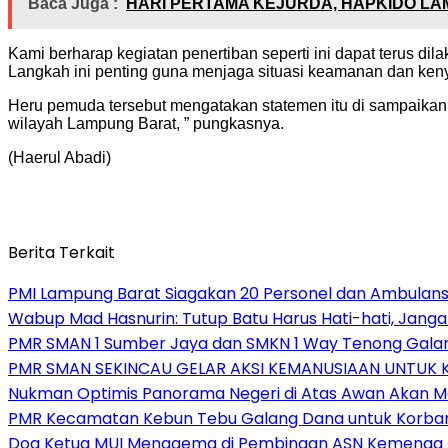
Baca Juga :
HARI PERTAMA KEJURDA, HAPKIDO LA
Kami berharap kegiatan penertiban seperti ini dapat terus dil
Langkah ini penting guna menjaga situasi keamanan dan keny
Heru pemuda tersebut mengatakan statemen itu di sampaikan
wilayah Lampung Barat, ” pungkasnya.
(Haerul Abadi)
Berita Terkait
PMI Lampung Barat Siagakan 20 Personel dan Ambulans 
Wabup Mad Hasnurin: Tutup Batu Harus Hati-hati, Jang
PMR SMAN 1 Sumber Jaya dan SMKN 1 Way Tenong Galang
PMR SMAN SEKINCAU GELAR AKSI KEMANUSIAAN UNTUK
Nukman Optimis Panorama Negeri di Atas Awan Akan 
PMR Kecamatan Kebun Tebu Galang Dana untuk Korban B
Doa Ketua MUI Menggema di Pembinaan ASN Kemenag