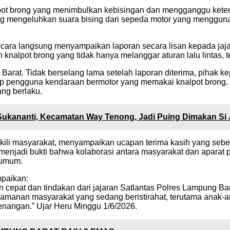
t brong yang menimbulkan kebisingan dan mengganggu ketena
ng mengeluhkan suara bising dari sepeda motor yang menggunak
cara langsung menyampaikan laporan secara lisan kepada jajar
 knalpot brong yang tidak hanya melanggar aturan lalu lintas
arat. Tidak berselang lama setelah laporan diterima, pihak kep
p pengguna kendaraan bermotor yang memakai knalpot brong. D
ng berlaku.
ukananti, Kecamatan Way Tenong, Jadi Puing Dimakan Si
wakili masyarakat, menyampaikan ucapan terima kasih yang seb
enjadi bukti bahwa kolaborasi antara masyarakat dan aparat pe
 umum.
mpaikan:
cepat dan tindakan dari jajaran Satlantas Polres Lampung Bar
manan masyarakat yang sedang beristirahat, terutama anak-
enangan.” Ujar Heru Minggu 1/6/2026.