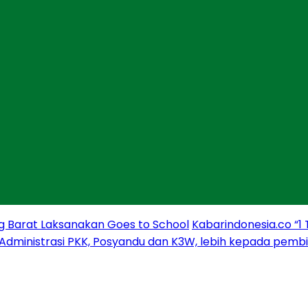
g Barat Laksanakan Goes to School
Kabarindonesia.co “1
 Administrasi PKK, Posyandu dan K3W, lebih kepada pem