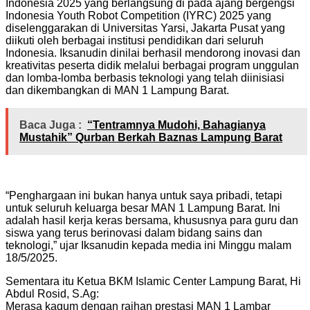
Indonesia 2025 yang berlangsung di pada ajang bergengsi
Indonesia Youth Robot Competition (IYRC) 2025 yang
diselenggarakan di Universitas Yarsi, Jakarta Pusat yang
diikuti oleh berbagai institusi pendidikan dari seluruh
Indonesia. Iksanudin dinilai berhasil mendorong inovasi dan
kreativitas peserta didik melalui berbagai program unggulan
dan lomba-lomba berbasis teknologi yang telah diinisiasi
dan dikembangkan di MAN 1 Lampung Barat.
Baca Juga :
“Tentramnya Mudohi, Bahagianya
Mustahik” Qurban Berkah Baznas Lampung Barat
“Penghargaan ini bukan hanya untuk saya pribadi, tetapi
untuk seluruh keluarga besar MAN 1 Lampung Barat. Ini
adalah hasil kerja keras bersama, khususnya para guru dan
siswa yang terus berinovasi dalam bidang sains dan
teknologi,” ujar Iksanudin kepada media ini Minggu malam
18/5/2025.
Sementara itu Ketua BKM Islamic Center Lampung Barat, Hi
Abdul Rosid, S.Ag:
Merasa kagum dengan raihan prestasi MAN 1 Lambar