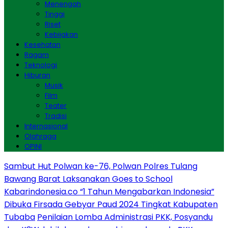
Menengah
Tinggi
Riset
Kebijakan
Kesehatan
Ragam
Teknologi
Hiburan
Musik
Film
Teater
Tradisi
Internasional
Olahraga
OPINI
Sambut Hut Polwan ke-76, Polwan Polres Tulang
Bawang Barat Laksanakan Goes to School
Kabarindonesia.co “1 Tahun Mengabarkan Indonesia”
Dibuka Firsada Gebyar Paud 2024 Tingkat Kabupaten
Tubaba
Penilaian Lomba Administrasi PKK, Posyandu