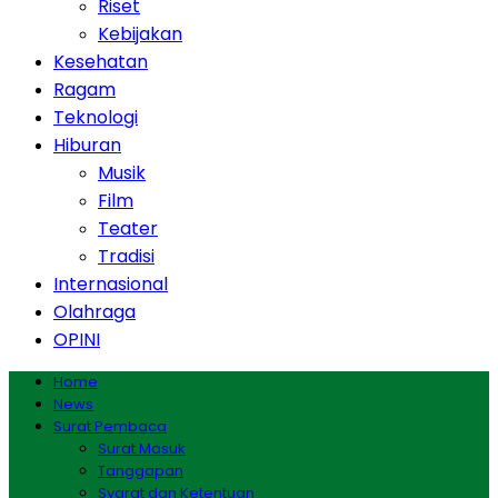
Riset
Kebijakan
Kesehatan
Ragam
Teknologi
Hiburan
Musik
Film
Teater
Tradisi
Internasional
Olahraga
OPINI
Home
News
Surat Pembaca
Surat Masuk
Tanggapan
Syarat dan Ketentuan