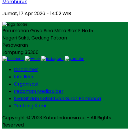
Memburuk
Jumat, 17 Apr 2026 - 14:52 WIB
Perumahan Griya Bina Mitra Blok F No.15
Negeri Sakti, Gedung Tataan
Pesawaran
Lampung 35366
Disclaimer
Info Iklan
Organisasi
Pedoman Media Siber
Syarat dan Ketentuan Surat Pembaca
Tentang Kami
Copyright © 2023 KabarIndonesia.co - All Rights
Reserved