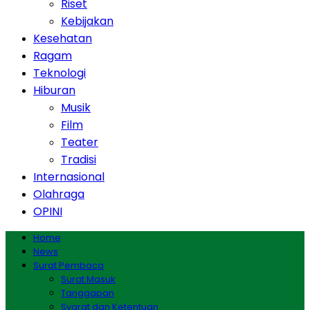
Riset
Kebijakan
Kesehatan
Ragam
Teknologi
Hiburan
Musik
Film
Teater
Tradisi
Internasional
Olahraga
OPINI
Home
News
Surat Pembaca
Surat Masuk
Tanggapan
Syarat dan Ketentuan