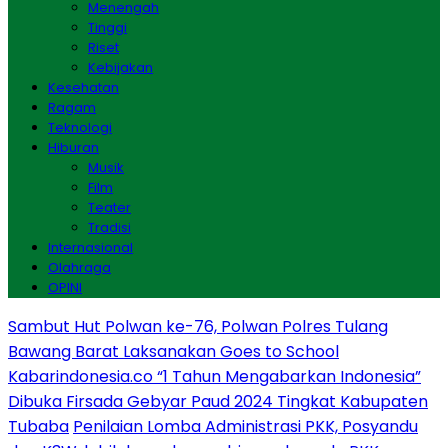
Menengah
Tinggi
Riset
Kebijakan
Kesehatan
Ragam
Teknologi
Hiburan
Musik
Film
Teater
Tradisi
Internasional
Olahraga
OPINI
Sambut Hut Polwan ke-76, Polwan Polres Tulang
Bawang Barat Laksanakan Goes to School
Kabarindonesia.co “1 Tahun Mengabarkan Indonesia”
Dibuka Firsada Gebyar Paud 2024 Tingkat Kabupaten
Tubaba
Penilaian Lomba Administrasi PKK, Posyandu