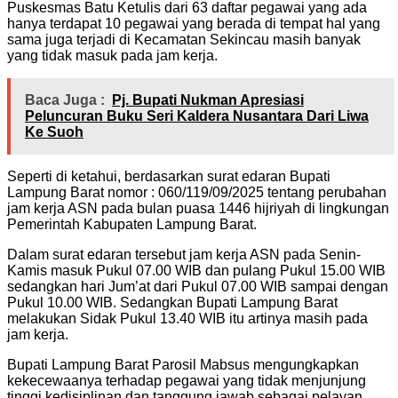
Puskesmas Batu Ketulis dari 63 daftar pegawai yang ada
hanya terdapat 10 pegawai yang berada di tempat hal yang
sama juga terjadi di Kecamatan Sekincau masih banyak
yang tidak masuk pada jam kerja.
Baca Juga :
Pj. Bupati Nukman Apresiasi
Peluncuran Buku Seri Kaldera Nusantara Dari Liwa
Ke Suoh
Seperti di ketahui, berdasarkan surat edaran Bupati
Lampung Barat nomor : 060/119/09/2025 tentang perubahan
jam kerja ASN pada bulan puasa 1446 hijriyah di lingkungan
Pemerintah Kabupaten Lampung Barat.
Dalam surat edaran tersebut jam kerja ASN pada Senin-
Kamis masuk Pukul 07.00 WIB dan pulang Pukul 15.00 WIB
sedangkan hari Jum’at dari Pukul 07.00 WIB sampai dengan
Pukul 10.00 WIB. Sedangkan Bupati Lampung Barat
melakukan Sidak Pukul 13.40 WIB itu artinya masih pada
jam kerja.
Bupati Lampung Barat Parosil Mabsus mengungkapkan
kekecewaanya terhadap pegawai yang tidak menjunjung
tinggi kedisiplinan dan tanggung jawab sebagai pelayan