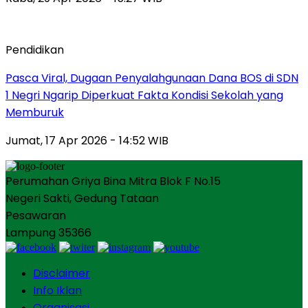
Pendidikan
Pasca Viral, Dugaan Penyalahgunaan Dana BOS di SDN
1 Negri Ngarip Diperkuat Fakta Kondisi Sekolah yang
Memburuk
Jumat, 17 Apr 2026 - 14:52 WIB
Perumahan Griya Bina Mitra Blok F No.15
Negeri Sakti, Gedung Tataan
Pesawaran
Lampung 35366
Disclaimer
Info Iklan
Organisasi