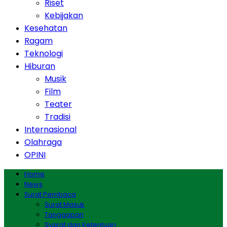
Riset
Kebijakan
Kesehatan
Ragam
Teknologi
Hiburan
Musik
Film
Teater
Tradisi
Internasional
Olahraga
OPINI
Home
News
Surat Pembaca
Surat Masuk
Tanggapan
Syarat dan Ketentuan