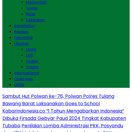
Menengah
Tinggi
Riset
Kebijakan
Kesehatan
Ragam
Teknologi
Hiburan
Musik
Film
Teater
Tradisi
Internasional
Olahraga
OPINI
Sambut Hut Polwan ke-76, Polwan Polres Tulang
Bawang Barat Laksanakan Goes to School
Kabarindonesia.co “1 Tahun Mengabarkan Indonesia”
Dibuka Firsada Gebyar Paud 2024 Tingkat Kabupaten
Tubaba
Penilaian Lomba Administrasi PKK, Posyandu