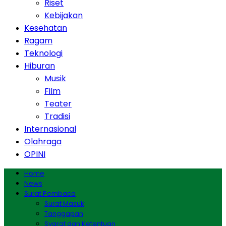
Riset
Kebijakan
Kesehatan
Ragam
Teknologi
Hiburan
Musik
Film
Teater
Tradisi
Internasional
Olahraga
OPINI
Home
News
Surat Pembaca
Surat Masuk
Tanggapan
Syarat dan Ketentuan