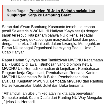
Baca Juga :
Presiden RI Joko Widodo melakukan
Kunjungan Kerja ke Lampung Barat
Saran dari A’wan Bambang Kusmanto tersebut direspon
postif Sekretaris MWCNU Hi Hafiyan “Saya setuju dengan
saran tersebut , kita paham bahwa NU dikenal sebagai
organisasi yang dekat dengan masyarakat kecil dan peduli
dengan mereka. Jadi ini baik dalam kerangka Meneguhkan
Peran NU sebagai Organisasi Islam yang Peduli Umat, ”
Ucap Hafiyan.
Rapat Harian Syuriyah dan Tanfidziyah MWCNU Kecamatan
Balik Bukit itu di awali Istighosah yang dipimpin Ketua
MWCNU Ust Hernadi kemudian di lanjutkan . Pembahasan
Program kerja Organisasi, Pembahasan Rencana Kantor
MWCNU Kecamatan Balik Bukit , Pembahasan dan
Evaluasi Kegiatan MWCNU, Lembaga MWCNU dan Ranting
NU se Kecamatan Balik Bukit dan Buka bersama.
” Alhamdulillah Sbelum kegiatan ini kita ada penyaluran
Sembako untuk Kaum Duafa dari Ranting NU Way Mengaku
, ” jelas Ust Hernadi