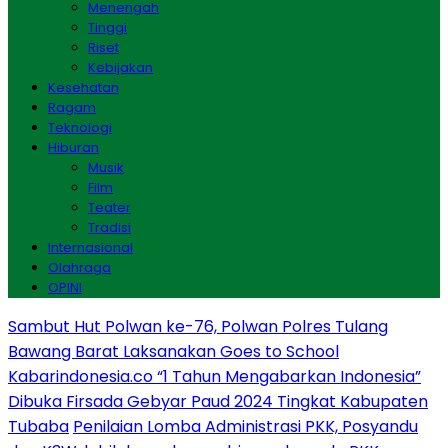
Menengah
Tinggi
Riset
Kebijakan
Kesehatan
Ragam
Teknologi
Hiburan
Musik
Film
Teater
Tradisi
Internasional
Olahraga
OPINI
Sambut Hut Polwan ke-76, Polwan Polres Tulang
Bawang Barat Laksanakan Goes to School
Kabarindonesia.co “1 Tahun Mengabarkan Indonesia”
Dibuka Firsada Gebyar Paud 2024 Tingkat Kabupaten
Tubaba
Penilaian Lomba Administrasi PKK, Posyandu