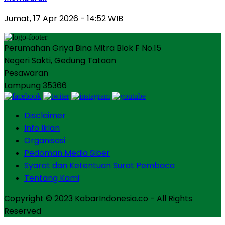
Jumat, 17 Apr 2026 - 14:52 WIB
Perumahan Griya Bina Mitra Blok F No.15
Negeri Sakti, Gedung Tataan
Pesawaran
Lampung 35366
Disclaimer
Info Iklan
Organisasi
Pedoman Media Siber
Syarat dan Ketentuan Surat Pembaca
Tentang Kami
Copyright © 2023 KabarIndonesia.co - All Rights
Reserved