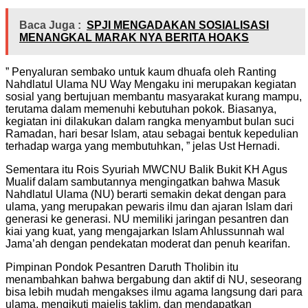
Baca Juga :
SPJI MENGADAKAN SOSIALISASI
MENANGKAL MARAK NYA BERITA HOAKS
” Penyaluran sembako untuk kaum dhuafa oleh Ranting
Nahdlatul Ulama NU Way Mengaku ini merupakan kegiatan
sosial yang bertujuan membantu masyarakat kurang mampu,
terutama dalam memenuhi kebutuhan pokok. Biasanya,
kegiatan ini dilakukan dalam rangka menyambut bulan suci
Ramadan, hari besar Islam, atau sebagai bentuk kepedulian
terhadap warga yang membutuhkan, ” jelas Ust Hernadi.
Sementara itu Rois Syuriah MWCNU Balik Bukit KH Agus
Mualif dalam sambutannya mengingatkan bahwa Masuk
Nahdlatul Ulama (NU) berarti semakin dekat dengan para
ulama, yang merupakan pewaris ilmu dan ajaran Islam dari
generasi ke generasi. NU memiliki jaringan pesantren dan
kiai yang kuat, yang mengajarkan Islam Ahlussunnah wal
Jama’ah dengan pendekatan moderat dan penuh kearifan.
Pimpinan Pondok Pesantren Daruth Tholibin itu
menambahkan bahwa bergabung dan aktif di NU, seseorang
bisa lebih mudah mengakses ilmu agama langsung dari para
ulama, mengikuti majelis taklim, dan mendapatkan