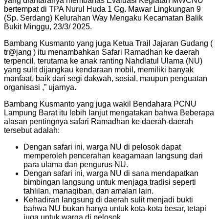
yang diantaranya membahas Evaluasi Kegiatan MWCNU
bertempat di TPA Nurul Huda 1 Gg. Mawar Lingkungan 9
(Sp. Serdang) Kelurahan Way Mengaku Kecamatan Balik
Bukit Minggu, 23/3/ 2025.
Bambang Kusmanto yang juga Ketua Trail Jajaran Gudang (
tr@jang ) itu menambahkan Safari Ramadhan ke daerah
terpencil, terutama ke anak ranting Nahdlatul Ulama (NU)
yang sulit dijangkau kendaraan mobil, memiliki banyak
manfaat, baik dari segi dakwah, sosial, maupun penguatan
organisasi ,” ujarnya.
Bambang Kusmanto yang juga wakil Bendahara PCNU
Lampung Barat itu lebih lanjut mengatakan bahwa Beberapa
alasan pentingnya safari Ramadhan ke daerah-daerah
tersebut adalah:
Dengan safari ini, warga NU di pelosok dapat
memperoleh pencerahan keagamaan langsung dari
para ulama dan pengurus NU.
Dengan safari ini, warga NU di sana mendapatkan
bimbingan langsung untuk menjaga tradisi seperti
tahlilan, manaqiban, dan amalan lain.
Kehadiran langsung di daerah sulit menjadi bukti
bahwa NU bukan hanya untuk kota-kota besar, tetapi
juga untuk warga di pelosok.