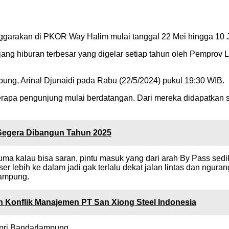
garakan di PKOR Way Halim mulai tanggal 22 Mei hingga 10 
ng hiburan terbesar yang digelar setiap tahun oleh Pemprov L
g, Arinal Djunaidi pada Rabu (22/5/2024) pukul 19:30 WIB.
rapa pengunjung mulai berdatangan. Dari mereka didapatkan s
Segera Dibangun Tahun 2025
ma kalau bisa saran, pintu masuk yang dari arah By Pass sediki
eser lebih ke dalam jadi gak terlalu dekat jalan lintas dan ngu
lampung.
 Konflik Manajemen PT San Xiong Steel Indonesia
rpri Bandarlampung.