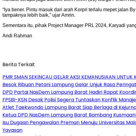
“Iya bener. Pintu masuk dari arah Korpri terlalu mepet jalan
tampaknya lebih baik,” ujar Amrin.
Sementara itu, pihak Project Manager PRL 2024, Karyadi yan
Andi Rahman
Berita Terkait
PMR SMAN SEKINCAU GELAR AKSI KEMANUSIAAN UNTUK
Besok Ribuan Petani Lampung Gelar Unjuk Rasa Peringati
DPD Partai NasDem Lampung Barat Hadiri Rapat Koordi
FPSBI-KSN Desak Polisi Segera Tuntaskan Konflik Manaj
Atlet Taekwondo Lampung Barat Siap Berlaga di Kejurn
Ketua DPD NasDem Lampung Barat Bambang Kusmaanto
Isu Dugaan Pengawalan Preman Menuju Universitas Mal
Yayasan