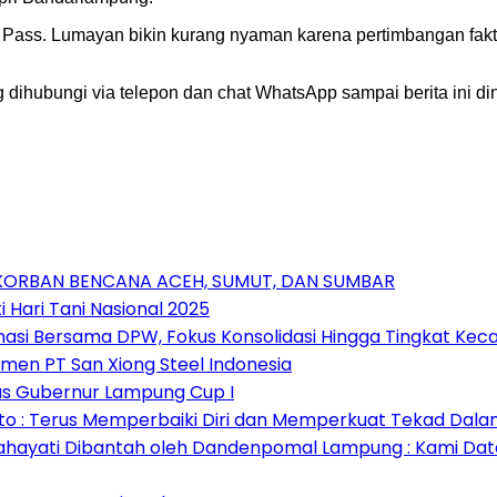
 By Pass. Lumayan bikin kurang nyaman karena pertimbangan fak
g dihubungi via telepon dan chat WhatsApp sampai berita ini 
 KORBAN BENCANA ACEH, SUMUT, DAN SUMBAR
 Hari Tani Nasional 2025
nasi Bersama DPW, Fokus Konsolidasi Hingga Tingkat Ke
emen PT San Xiong Steel Indonesia
as Gubernur Lampung Cup I
 : Terus Memperbaiki Diri dan Memperkuat Tekad Dal
ahayati Dibantah oleh Dandenpomal Lampung : Kami Dat