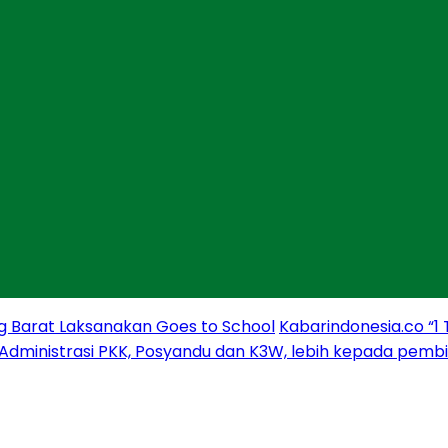
g Barat Laksanakan Goes to School
Kabarindonesia.co “1
 Administrasi PKK, Posyandu dan K3W, lebih kepada pem