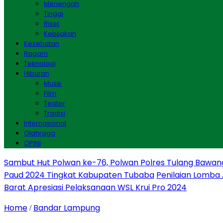
Menengah
Tinggi
Riset
Kebijakan
Kesehatan
Ragam
Teknologi
Hiburan
Musik
Film
Teater
Tradisi
Internasional
Olahraga
OPINI
Sambut Hut Polwan ke-76, Polwan Polres Tulang Bawan
Paud 2024 Tingkat Kabupaten Tubaba
Penilaian Lomba
Barat Apresiasi Pelaksanaan WSL Krui Pro 2024
Home
Bandar Lampung
/