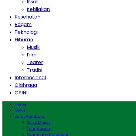
Riset
Kebijakan
Kesehatan
Ragam
Teknologi
Hiburan
Musik
Film
Teater
Tradisi
Internasional
Olahraga
OPINI
Home
News
Surat Pembaca
Surat Masuk
Tanggapan
Syarat dan Ketentuan