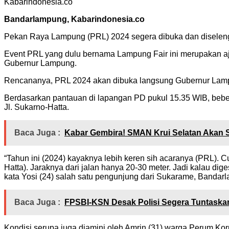
Kabarindonesia.co
Bandarlampung, Kabarindonesia.co
Pekan Raya Lampung (PRL) 2024 segera dibuka dan diseleng
Event PRL yang dulu bernama Lampung Fair ini merupakan aja
Gubernur Lampung.
Rencananya, PRL 2024 akan dibuka langsung Gubernur Lampun
Berdasarkan pantauan di lapangan PD pukul 15.35 WIB, bebe
Jl. Sukarno-Hatta.
Baca Juga :
Kabar Gembira! SMAN Krui Selatan Akan 
“Tahun ini (2024) kayaknya lebih keren sih acaranya (PRL). Cu
Hatta). Jaraknya dari jalan hanya 20-30 meter. Jadi kalau dig
kata Yosi (24) salah satu pengunjung dari Sukarame, Bandar
Baca Juga :
FPSBI-KSN Desak Polisi Segera Tuntaskan
Kondisi serupa juga diamini oleh Amrin (31) warga Perum Ko