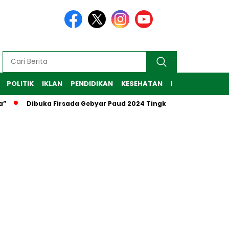
POLITIK
IKLAN
PENDIDIKAN
KESEHATAN
RAGAM
TEKNO
”
Dibuka Firsada Gebyar Paud 2024 Tingkat Kabupaten Tub