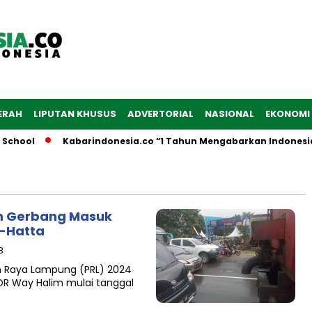
ERAH
LIPUTAN KHUSUS
ADVERTORIAL
NASIONAL
EKONOMI
School
Kabarindonesia.co “1 Tahun Mengabarkan Indonesia
n Gerbang Masuk
o-Hatta
B
n Raya Lampung (PRL) 2024
OR Way Halim mulai tanggal