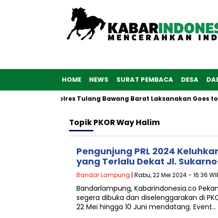
HOME
NEWS
SURAT PEMBACA
DESA
DA
 ke-76, Polwan Polres Tulang Bawang Barat Laksanakan Goes to 
Topik
PKOR Way Halim
Pengunjung PRL 2024 Keluhka
yang Terlalu Dekat Jl. Sukarn
Bandar Lampung
| Rabu, 22 Mei 2024 - 16:36 WI
Bandarlampung, Kabarindonesia.co Peka
segera dibuka dan diselenggarakan di PK
22 Mei hingga 10 Juni mendatang. Event…