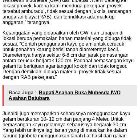
Wartawan Indonesia (GWI) dan Libapan. Kami datang ke
lokasi proyek, karena kami menduga pekerjaan proyek
tersebut amburadul, tidak sesuai dengan juknis, rancangan
anggaran biaya (RAB), dan terindikasi ada mark-up
anggaran,” terangnya.
Kejanggalan yang didapatkan oleh GWI dan Libapan di
lokasi berupa pemakaian bahan material yang diduga tidak
sesuai, “Contoh penggunaan kayu gelam untuk cerucuk
untuk penahan karung berisi tanah diameternya kecil.
Diameternya hanya sekitar 6-8 cm dan jarak pemasangan
antara cerucuk berjarak 130 cm. Padahal pemasangan kayu
gelam itu bertujuan agar tanggul kokoh dan tidak longsor.
Dengan demikian, diduga material proyek tidak sesuai
dengan RAB pekerjaan.”
Baca Juga :
Bupati Asahan Buka Mubesda IWO
Asahan Batubara
Junaidi juga memaparkan seharusnya menggunakan kayu
gelam berukuran 10- 12 cm dan panjang 4 Meter. Untuk
pemasangan kayu gelamnya seharusnya berjarak 30 cm.
Yang lebih uniknya lagi tanah yang di masukan ke dalam
karung (giobek) menggunakan tanah liat hasil dari galian