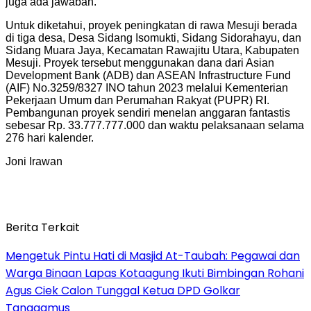
juga ada jawaban.
Untuk diketahui, proyek peningkatan di rawa Mesuji berada
di tiga desa, Desa Sidang Isomukti, Sidang Sidorahayu, dan
Sidang Muara Jaya, Kecamatan Rawajitu Utara, Kabupaten
Mesuji. Proyek tersebut menggunakan dana dari Asian
Development Bank (ADB) dan ASEAN Infrastructure Fund
(AIF) No.3259/8327 INO tahun 2023 melalui Kementerian
Pekerjaan Umum dan Perumahan Rakyat (PUPR) RI.
Pembangunan proyek sendiri menelan anggaran fantastis
sebesar Rp. 33.777.777.000 dan waktu pelaksanaan selama
276 hari kalender.
Joni Irawan
Berita Terkait
Mengetuk Pintu Hati di Masjid At-Taubah: Pegawai dan
Warga Binaan Lapas Kotaagung Ikuti Bimbingan Rohani
Agus Ciek Calon Tunggal Ketua DPD Golkar
Tanggamus