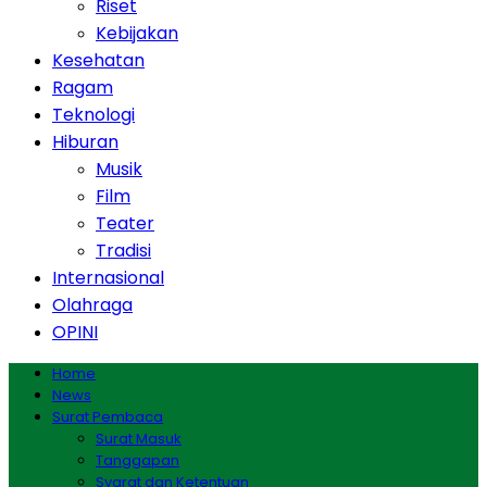
Riset
Kebijakan
Kesehatan
Ragam
Teknologi
Hiburan
Musik
Film
Teater
Tradisi
Internasional
Olahraga
OPINI
Home
News
Surat Pembaca
Surat Masuk
Tanggapan
Syarat dan Ketentuan