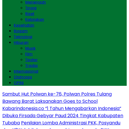
Menengah
Tinggi
Riset
Kebijakan
Kesehatan
Ragam
Teknologi
Hiburan
Musik
Film
Teater
Tradisi
Internasional
Olahraga
OPINI
Sambut Hut Polwan ke-76, Polwan Polres Tulang
Bawang Barat Laksanakan Goes to School
Kabarindonesia.co “1 Tahun Mengabarkan Indonesia”
Dibuka Firsada Gebyar Paud 2024 Tingkat Kabupaten
Tubaba
Penilaian Lomba Administrasi PKK, Posyandu