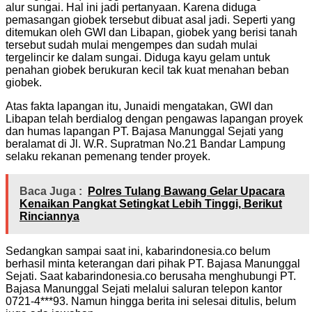
alur sungai. Hal ini jadi pertanyaan. Karena diduga
pemasangan giobek tersebut dibuat asal jadi. Seperti yang
ditemukan oleh GWI dan Libapan, giobek yang berisi tanah
tersebut sudah mulai mengempes dan sudah mulai
tergelincir ke dalam sungai. Diduga kayu gelam untuk
penahan giobek berukuran kecil tak kuat menahan beban
giobek.
Atas fakta lapangan itu, Junaidi mengatakan, GWI dan
Libapan telah berdialog dengan pengawas lapangan proyek
dan humas lapangan PT. Bajasa Manunggal Sejati yang
beralamat di Jl. W.R. Supratman No.21 Bandar Lampung
selaku rekanan pemenang tender proyek.
Baca Juga :
Polres Tulang Bawang Gelar Upacara
Kenaikan Pangkat Setingkat Lebih Tinggi, Berikut
Rinciannya
Sedangkan sampai saat ini, kabarindonesia.co belum
berhasil minta keterangan dari pihak PT. Bajasa Manunggal
Sejati. Saat kabarindonesia.co berusaha menghubungi PT.
Bajasa Manunggal Sejati melalui saluran telepon kantor
0721-4***93. Namun hingga berita ini selesai ditulis, belum